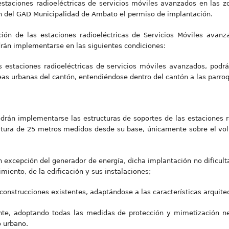
estaciones radioeléctricas de servicios móviles avanzados en las z
n del GAD Municipalidad de Ambato el permiso de implantación.
ción de las estaciones radioeléctricas de Servicios Móviles avan
drán implementarse en las siguientes condiciones:
as estaciones radioeléctricas de servicios móviles avanzados, pod
eas urbanas del cantón, entendiéndose dentro del cantón a las parroq
podrán implementarse las estructuras de soportes de las estaciones r
tura de 25 metros medidos desde su base, únicamente sobre el vol
 excepción del generador de energía, dicha implantación no dificulta
miento, de la edificación y sus instalaciones;
onstrucciones existentes, adaptándose a las características arquitec
ante, adoptando todas las medidas de protección y mimetización ne
o urbano.