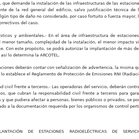
a, que demande la instalación de las infraestructuras de las estacione
te de la red general del edificio, salvo justificación técnica de
algún tipo de daño no considerado, por caso fortuito o fuerza mayor, l
correctivos del caso.
jísticos y ambientales.- En el área de infraestructura de estaciones
l menor tamaño, complejidad de la instalación, el menor impacto 
je. Con este propósito, se podrá autorizar la implantación de más de
i así lo determina la ARCOTEL.
alaciones deberán contar con señalización de advertencia, la misma qu
 lo establece el Reglamento de Protección de Emisiones RNI (Radiaci
ad civil frente a terceros.- Las operadoras del servicio, deberán cont
, que cubran la responsabilidad civil frente a terceros para garan
s y que pudiera afectar a personas, bienes públicos o privados, se po
tado a la documentación requerida por los organismos de control pert
LANTACIÓN DE ESTACIONES RADIOELÉCTRICAS DE SERVI