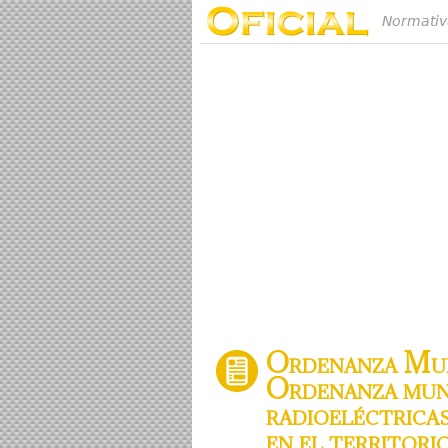
Normativ
Ordenanza Muni
Ordenanza muni
radioeléctricas
en el territori