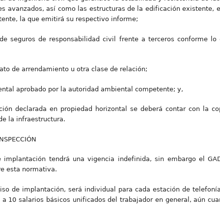
les avanzados, así como las estructuras de la edificación existente,
ente, la que emitirá su respectivo informe;
 de seguros de responsabilidad civil frente a terceros conforme lo
rato de arrendamiento u otra clase de relación;
ntal aprobado por la autoridad ambiental competente; y,
ación declarada en propiedad horizontal se deberá contar con la co
de la infraestructura.
INSPECCIÓN
de implantación tendrá una vigencia indefinida, sin embargo el G
re esta normativa.
rmiso de implantación, será individual para cada estación de telefon
 a 10 salarios básicos unificados del trabajador en general, aún cua