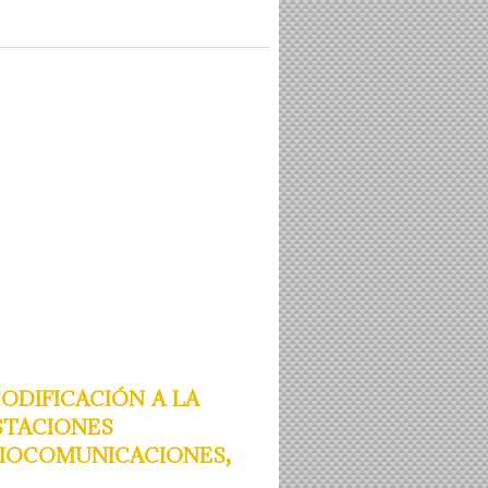
dificación a la
staciones
diocomunicaciones,