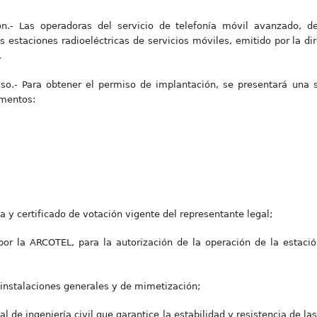
ón.- Las operadoras del servicio de telefonía móvil avanzado, 
 estaciones radioeléctricas de servicios móviles, emitido por la d
.
iso.- Para obtener el permiso de implantación, se presentará una s
mentos:
a y certificado de votación vigente del representante legal;
 por la ARCOTEL, para la autorización de la operación de la estació
 instalaciones generales y de mimetización;
l de ingeniería civil que garantice la estabilidad y resistencia de la