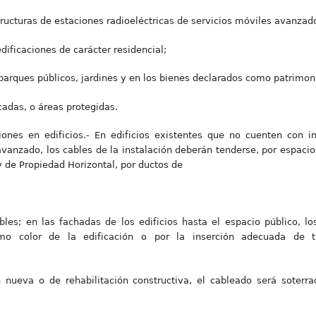
estructuras de estaciones radioeléctricas de servicios móviles avanzad
dificaciones de carácter residencial;
arques públicos, jardines y en los bienes declarados como patrimonio
cadas, o áreas protegidas.
iones en edificios.- En edificios existentes que no cuenten con in
 avanzado, los cables de la instalación deberán tenderse, por espaci
y de Propiedad Horizontal, por ductos de
bles; en las fachadas de los edificios hasta el espacio público, l
o color de la edificación o por la inserción adecuada de tub
 nueva o de rehabilitación constructiva, el cableado será soterr