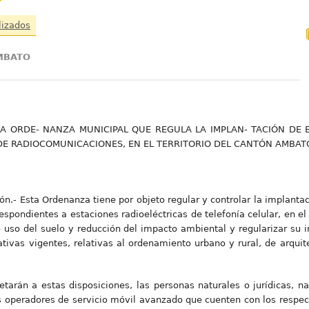
lizados
AMBATO
LA ORDE- NANZA MUNICIPAL QUE REGULA LA IMPLAN- TACIÓN DE 
DE RADIOCOMUNICACIONES, EN EL TERRITORIO DEL CANTÓN AMBAT
ión.- Esta Ordenanza tiene por objeto regular y controlar la implantac
espondientes a estaciones radioeléctricas de telefonía celular, en el 
 uso del suelo y reducción del impacto ambiental y regularizar su 
ivas vigentes, relativas al ordenamiento urbano y rural, de arquit
jetarán a estas disposiciones, las personas naturales o jurídicas, n
operadores de servicio móvil avanzado que cuenten con los respecti