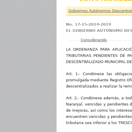
Gobiernos Autónomos Descentra
No. 17-15-2014-2019
EL GOBIERNO AUTÓNOMO DES
Mostrar
Considerando
LA ORDENANZA PARA APLICACIÓ
TRIBUTARIAS PENDIENTES DE 
DESCENTRALIZADO MUNICIPAL DE
Art. 1.- Condónese las obligaci
promulgada mediante Registro Ofic
descentralizados a realizar la rem
Art. 2.- Condónese además, a todo
Naranjal, vencidas y pendientes d
de mejoras, así como los interese
encuentren vencidas y pendientes
tributaria sea inferior a los TRE