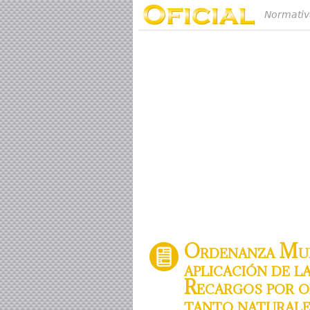
Normativ
Ordenanza Muni
aplicación de l
Recargos por ob
tanto naturale