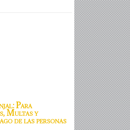
jal: Para
es, Multas y
pago de las personas