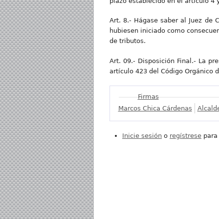
plazo establecido en el artículo 4 
Art. 8.- Hágase saber al Juez de 
hubiesen iniciado como consecuenc
de tributos.
Art. 09.- Disposición Final.- La 
artículo 423 del Código Orgánico d
Mostrar
Firmas
Marcos Chica Cárdenas
Alcald
Inicie sesión
o
regístrese
para