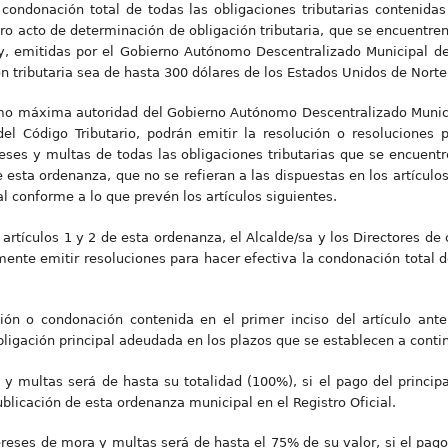
 condonación total de todas las obligaciones tributarias contenidas
otro acto de determinación de obligación tributaria, que se encuentr
ey, emitidas por el Gobierno Autónomo Descentralizado Municipal de
ón tributaria sea de hasta 300 dólares de los Estados Unidos de Nort
como máxima autoridad del Gobierno Autónomo Descentralizado Munici
el Código Tributario, podrán emitir la resolución o resoluciones p
eses y multas de todas las obligaciones tributarias que se encuent
 esta ordenanza, que no se refieran a las dispuestas en los artículo
al conforme a lo que prevén los artículos siguientes.
 artículos 1 y 2 de esta ordenanza, el Alcalde/sa y los Directores d
mente emitir resoluciones para hacer efectiva la condonación total d
sión o condonación contenida en el primer inciso del artículo ante
bligación principal adeudada en los plazos que se establecen a conti
y multas será de hasta su totalidad (100%), si el pago del principa
ublicación de esta ordenanza municipal en el Registro Oficial.
eses de mora y multas será de hasta el 75% de su valor, si el pago d