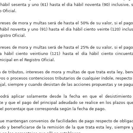
ábil sesenta y uno (61) hasta el día hábil noventa (90) inclusive, s
 Oficial.
eses de mora y multas será de hasta el 50% de su valor, si el pago d
ábil noventa y uno (91) hasta el día hábil ciento veinte (120) inclus
istro Oficial.
eses de mora y multas será de hasta el 25% de su valor, si el pago d
 hábil ciento veintiuno (121) hasta el día hábil ciento cincuenta
cipal en el Registro Oficial.
n de tributos, intereses de mora y multas de que trata esta ley, be
s o procesos contenciosos tributarios de cualquier índole, respecto 
jal, siempre y cuando desistan de las acciones propuestas y se pagu
odrá aplicar solamente desde la fecha en que el desistimiento 
 y que el pago del principal adeudado se realice en los plazos que 
 el porcentaje que corresponda según la fecha de pago.
 que mantengan convenios de facilidades de pago respecto de obligac
dado y beneficiarse de la remisión de la que trata esta ley, siempre