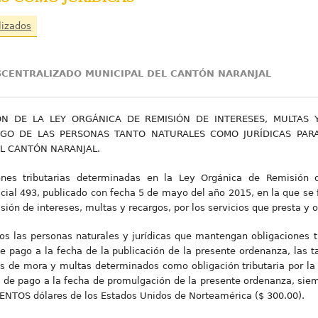
lizados
CENTRALIZADO MUNICIPAL DEL CANTÓN NARANJAL
N DE LA LEY ORGÁNICA DE REMISIÓN DE INTERESES, MULTAS 
PAGO DE LAS PERSONAS TANTO NATURALES COMO JURÍDICAS PA
L CANTÓN NARANJAL.
ones tributarias determinadas en la Ley Orgánica de Remisión d
ial 493, publicado con fecha 5 de mayo del año 2015, en la que se 
isión de intereses, multas y recargos, por los servicios que presta y 
s las personas naturales y jurídicas que mantengan obligaciones tr
e pago a la fecha de la publicación de la presente ordenanza, las t
s de mora y multas determinados como obligación tributaria por la 
 de pago a la fecha de promulgación de la presente ordenanza, siem
SCIENTOS dólares de los Estados Unidos de Norteamérica ($ 300.00).