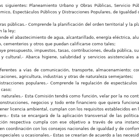
 siguientes: Planeamiento Urbano y Obras Públicas, Servicio Públi
nómico, Espectáculos Públicos y Distracciones Populares, de Igualda
s públicas.- Comprende la planificación del orden territorial y la p
 la ley;
ende el abastecimiento de agua, alcantarillado, energía eléctrica, a
 cementerios y otros que puedan calificarse como tales;
luye presupuesto, impuestos, tasas, contribuciones, deuda pública, s
 y cultural.- Abarca higiene, salubridad y servicios asistenciales 
ferentes a vías de comunicación, transporte, almacenamiento; con
ciones, agricultura, industrias y otras de naturaleza semejantes;
stracciones populares.- Comprende la regulación de espectáculos al
 caso;
naturales.- Esta Comisión tendrá como función, velar por la no con
onstrucciones, negocios y todo ente financiero que quiera funciona
tener licencia ambiental, cumplan con los requisitos establecidos en
ro.- Esta se encargará de la aplicación transversal de las políti
ración respectiva cumpla con ese objetivo a través de una instan
 en coordinación con los consejos nacionales de igualdad y de confor
speciales u ocasionales.- Estas se crearían de acuerdo a las necesid