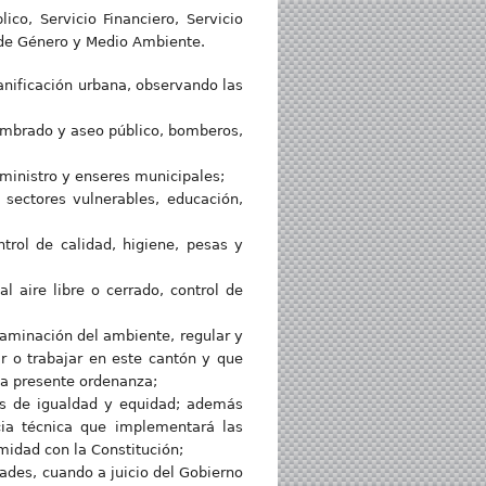
co, Servicio Financiero, Servicio
d de Género y Medio Ambiente.
lanificación urbana, observando las
lumbrado y aseo público, bomberos,
uministro y enseres municipales;
a sectores vulnerables, educación,
trol de calidad, higiene, pesas y
 aire libre o cerrado, control de
taminación del ambiente, regular y
r o trabajar en este cantón y que
 la presente ordenanza;
cas de igualdad y equidad; además
cia técnica que implementará las
midad con la Constitución;
ades, cuando a juicio del Gobierno