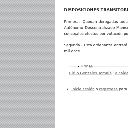
DISPOSICIONES TRANSITOR
Primera.- Quedan derogadas todas
Autónomo Descentralizado Municip
concejales electos por votación po
Segunda.- Esta ordenanza entrará e
mil once.
Mostrar
Firmas
Cirilo Gonzales Tomalá
Alcald
Inicie sesión
o
regístrese
para