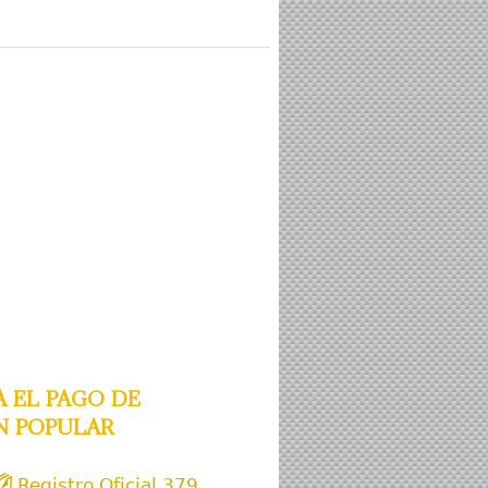
 el pago de
n popular
Registro Oficial 379