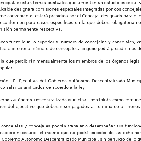
icipal, existan temas puntuales que ameriten un estudio especial
Alcalde designará comisiones especiales integradas por dos concejale
ime conveniente; estará presidida por el Concejal designado para el e
e conformen para casos específicos en la que deberá obligatoriamen
misión permanente respectiva.
nes fuere igual o superior al número de concejalas y concejales, c
 fuere inferior al número de concejales, ninguno podrá presidir más 
la que percibirán mensualmente los miembros de los órganos legisla
opular.
ón.- El Ejecutivo del Gobierno Autónomo Descentralizado Munici
co salarios unificados de acuerdo a la ley.
bierno Autónomo Descentralizado Municipal, percibirán como remuner
ión del ejecutivo que deberán ser pagados al término de al menos 
 concejalas y concejales podrán trabajar o desempeñar sus funcione
sidere necesario, el mismo que no podrá exceder de las ocho hora
 Gobierno Autónomo Descentralizado Municipal, sin perjuicio de lo qu