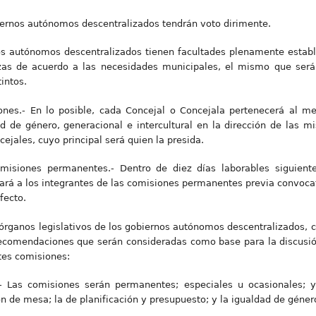
iernos autónomos descentralizados tendrán voto dirimente.
os autónomos descentralizados tienen facultades plenamente estable
as de acuerdo a las necesidades municipales, el mismo que será
intos.
ones.- En lo posible, cada Concejal o Concejala pertenecerá al 
ad de género, generacional e intercultural en la dirección de las
cejales, cuyo principal será quien la presida.
misiones permanentes.- Dentro de diez días laborables siguiente
á a los integrantes de las comisiones permanentes previa convocato
fecto.
 órganos legislativos de los gobiernos autónomos descentralizados,
recomendaciones que serán consideradas como base para la discusió
ntes comisiones:
- Las comisiones serán permanentes; especiales u ocasionales; y,
 de mesa; la de planificación y presupuesto; y la igualdad de géner