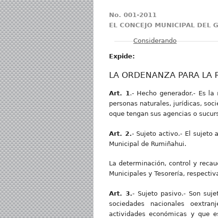
No. 001-2011
EL CONCEJO MUNICIPAL DEL
Mostrar
Considerando
Expide:
LA ORDENANZA PARA LA R
Art. 1
.- Hecho generador.- Es la 
personas naturales, jurídicas, so
oque tengan sus agencias o sucursa
Art. 2.
- Sujeto activo.- El sujet
Municipal de Rumiñahui.
La determinación, control y recau
Municipales y Tesorería, respecti
Art. 3.
- Sujeto pasivo.- Son suje
sociedades nacionales oextran
actividades económicas y que es