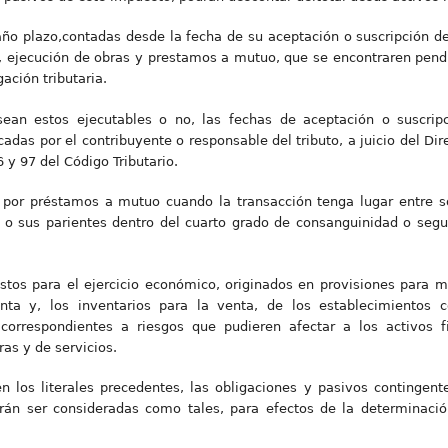
año plazo,contadas desde la fecha de su aceptación o suscripción d
os, ejecución de obras y prestamos a mutuo, que se encontraren pen
ación tributaria.
ean estos ejecutables o no, las fechas de aceptación o suscrip
das por el contribuyente o responsable del tributo, a juicio del Dire
6 y 97 del Código Tributario.
por préstamos a mutuo cuando la transacción tenga lugar entre so
 o sus parientes dentro del cuarto grado de consanguinidad o segun
stos para el ejercicio económico, originados en provisiones para m
enta y, los inventarios para la venta, de los establecimientos c
correspondientes a riesgos que pudieren afectar a los activos fi
ras y de servicios.
n los literales precedentes, las obligaciones y pasivos contingen
rán ser consideradas como tales, para efectos de la determinació