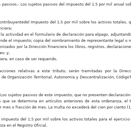
os pasivos.- Los sujetos pasivos del impuesto del 1.5 por mil anual so
Contribuyentedel Impuesto del 1.5 por mil sobre los activos totales,
nciera;
 la actividad en el formulario de declaración para elpago, adjuntand
ponde el impuesto; copia del nombramiento de representante legal o 
torizados por la Dirección Financiera los libros, registros, declaraci
es; y,
iera, en caso de ser requerido.
fracciones relativas a este tributo, serán tramitadas por la Dire
 de Organización Territorial, Autonomía y Descentralización, Código
 Los sujetos pasivos de este impuesto, que no presenten declaración 
ón que se determina en artículos anteriores de esta ordenanza, el 
 mes o fracción de mes. La multa no excederá del cien por ciento (
l impuesto del 1.5 por mil sobre los activos totales para el ejercicio
za en el Registro Oficial.