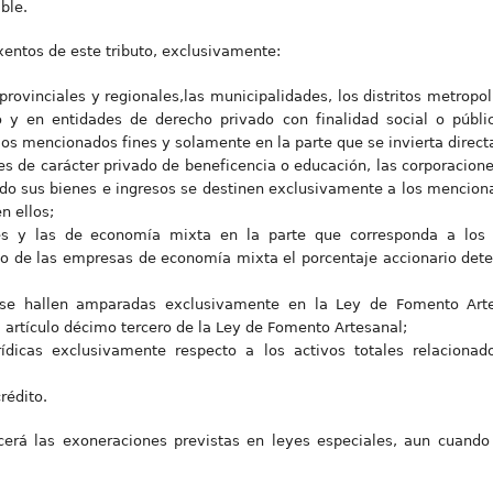
ble.
entos de este tributo, exclusivamente:
provinciales y regionales,las municipalidades, los distritos metropoli
o y en entidades de derecho privado con finalidad social o públi
os mencionados fines y solamente en la parte que se invierta direct
es de carácter privado de beneficencia o educación, las corporacione
do sus bienes e ingresos se destinen exclusivamente a los menciona
n ellos;
s y las de economía mixta en la parte que corresponda a los a
so de las empresas de economía mixta el porcentaje accionario deter
 se hallen amparadas exclusivamente en la Ley de Fomento Art
el artículo décimo tercero de la Ley de Fomento Artesanal;
rídicas exclusivamente respecto a los activos totales relacionad
rédito.
cerá las exoneraciones previstas en leyes especiales, aun cuand