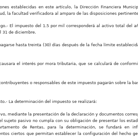
iones establecidas en este artículo, la Dirección Financiera Munic
ud, la facultad verificadora al amparo de las disposiciones pertinente
go.- El impuesto del 1.5 por mil corresponderá al activo total del a
al 31 de diciembre.
agarse hasta treinta (30) días después de la fecha límite establecid
causara el interés por mora tributaria, que se calculará de conformi
 contribuyentes o responsables de este impuesto pagarán sobre la bas
to.- La determinación del impuesto se realizará:
sivo, mediante la presentación de la declaración y documentos corres
l sujeto pasivo no cumpla con su obligación de presentar los estad
partamento de Rentas, para la determinación, se fundará en info
ntos ciertos que permitan establecer la configuración del hecho ge