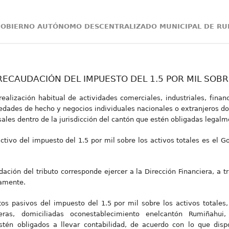
 GOBIERNO AUTÓNOMO DESCENTRALIZADO MUNICIPAL DE RU
ECAUDACIÓN DEL IMPUESTO DEL 1.5 POR MIL SOBR
realización habitual de actividades comerciales, industriales, finan
ciedades de hecho y negocios individuales nacionales o extranjeros d
les dentro de la jurisdicción del cantón que estén obligadas legalme
o activo del impuesto del 1.5 por mil sobre los activos totales es e
dación del tributo corresponde ejercer a la Dirección Financiera, a
vamente.
tos pasivos del impuesto del 1.5 por mil sobre los activos totales, 
jeras, domiciliadas oconestablecimiento enelcantón Rumiñahu
tén obligados a llevar contabilidad, de acuerdo con lo que dis