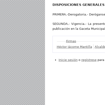
DISPOSICIONES GENERALES
PRIMERA.-Derogatoria.- Deróganse
SEGUNDA.- Vigencia.- La presente 
publicación en la Gaceta Municipal
Mostrar
Firmas
Héctor Jácome Mantilla
Alcald
Inicie sesión
o
regístrese
para