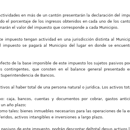
.
actividades en más de un cantón presentarán la declaración del imp
ando el porcentaje de los ingresos obtenidos en cada uno de los can
narán el valor del impuesto que corresponde a cada Municipio.
e impuesto tengan actividad en una jurisdicción distinta al Munici
el impuesto se pagará al Municipio del lugar en donde se encuent
 efecto de la base imponible de este impuesto los sujetos pasivos po
s contingentes, que consten en el balance general presentado en
 Superintendencia de Bancos.
ctivos al haber total de una persona natural o jurídica. Los activos t
mo: caja, bancos, cuentas y documentos por cobrar, gastos antici
 un año plazo;
como tales: bienes inmuebles necesarios para las operaciones de la e
eridos, activos intangibles e inversiones a largo plazo.
 pasivos de este impuesto, podrán descontar deltotal desus activos 