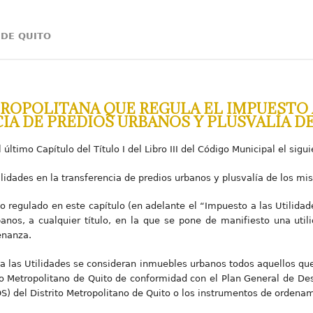
 DE QUITO
OPOLITANA QUE REGULA EL IMPUESTO A
IA DE PREDIOS URBANOS Y PLUSVALÍA D
último Capítulo del Título I del Libro III del Código Municipal el sigu
ilidades en la transferencia de predios urbanos y plusvalía de los m
 regulado en este capítulo (en adelante el “Impuesto a las Utilidade
nos, a cualquier título, en la que se pone de manifiesto una util
enanza.
o a las Utilidades se consideran inmuebles urbanos todos aquellos q
o Metropolitano de Quito de conformidad con el Plan General de Desar
 del Distrito Metropolitano de Quito o los instrumentos de ordenamie