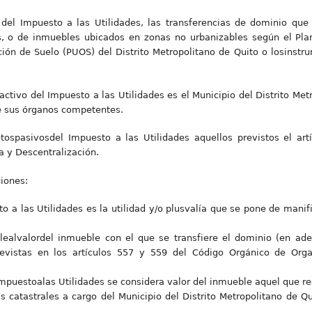
del Impuesto a las Utilidades, las transferencias de dominio que r
s, o de inmuebles ubicados en zonas no urbanizables según el Plan 
ón de Suelo (PUOS) del Distrito Metropolitano de Quito o losinstru
 activo del Impuesto a las Utilidades es el Municipio del Distrito Met
de sus órganos competentes.
etospasivosdel Impuesto a las Utilidades aquellos previstos el ar
a y Descentralización.
iones:
o a las Utilidades es la utilidad y/o plusvalía que se pone de manif
lealvalordel inmueble con el que se transfiere el dominio (en ade
revistas en los artículos 557 y 559 del Código Orgánico de Organ
mpuestoalas Utilidades se considera valor del inmueble aquel que res
s catastrales a cargo del Municipio del Distrito Metropolitano de Qu