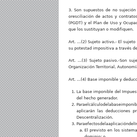
3. Son supuestos de no sujeción 
oresciliación de actos y contrato
(PGDT) y el Plan de Uso y Ocupaci
que los sustituyan o modifiquen.
Art. …(2) Sujeto activo.- El sujeto
su potestad impositiva a través 
Art. …(3) Sujeto pasivo.-Son suj
Organización Territorial, Autonomí
Art. …(4) Base imponible y deducc
La base imponible del Impuest
del hecho generador.
Paraelcálculodelabaseimponib
aplicarán las deducciones p
Descentralización.
ParaefectosdelaaplicacióndelI
El previsto en los sistema
dominio; o,