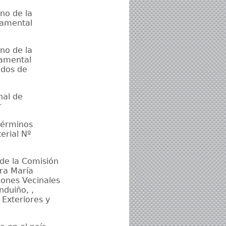
no de la
namental
no de la
namental
idos de
nal de
r
 términos
erial Nº
de la Comisión
ra María
iones Vecinales
nduiño, ,
 Exteriores y