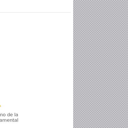
a
no de la
namental