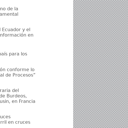
no de la
namental
 Ecuador y el
información en
aís para los
ción conforme lo
ral de Procesos”
raria del
 de Burdeos,
usin, en Francia
ruces
rril en cruces