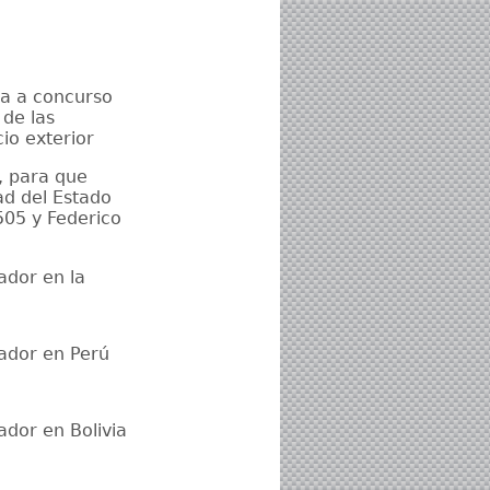
ia a concurso
 de las
cio exterior
, para que
ad del Estado
505 y Federico
ador en la
uador en Perú
ador en Bolivia