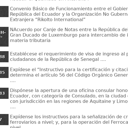
Convenio Básico de Funcionamiento entre el Gobier
República del Ecuador y la Organización No Guber
Extranjera “Rikolto International”
NAcuerdo por Canje de Notas entre la República del
MH-
Gran Ducado de Luxemburgo para intercambio de 
-
materia tributaria
Establécese el requerimiento de visa de ingreso al p
88
ciudadanos de la República de Senegal ....
Expídese el “Instructivo para la certificación y cita
85
determina el artículo 56 del Código Orgánico Gene
....
Dispónese la apertura de una oficina consular hono
83
Ecuador, con categoría de Consulado, en la ciudad
con jurisdicción en las regiones de Aquitaine y Limo
....
Expídense los instructivos para la señalización de c
7
ferroviarios a nivel; y, para la operación del Ferroca
nivel ..