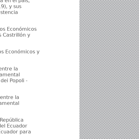
a en el país,
9), y sus
istencia
tos Económicos
Castrillón y
tos Económicos y
ntre la
namental
dei Popoli -
entre la
namental
 República
del Ecuador
 Ecuador para