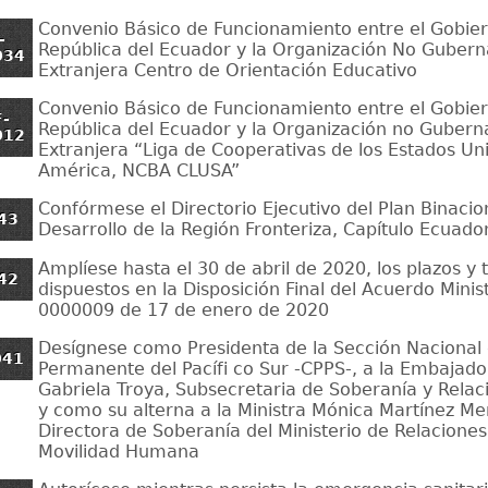
Convenio Básico de Funcionamiento entre el Gobier
-
República del Ecuador y la Organización No Guber
034
Extranjera Centro de Orientación Educativo
Convenio Básico de Funcionamiento entre el Gobier
F-
República del Ecuador y la Organización no Guber
012
Extranjera “Liga de Cooperativas de los Estados Un
América, NCBA CLUSA”
Confórmese el Directorio Ejecutivo del Plan Binacio
43
Desarrollo de la Región Fronteriza, Capítulo Ecuado
Amplíese hasta el 30 de abril de 2020, los plazos y
42
dispuestos en la Disposición Final del Acuerdo Minist
0000009 de 17 de enero de 2020
Desígnese como Presidenta de la Sección Nacional 
041
Permanente del Pacífi co Sur -CPPS-, a la Embajado
Gabriela Troya, Subsecretaria de Soberanía y Relac
y como su alterna a la Ministra Mónica Martínez Me
Directora de Soberanía del Ministerio de Relaciones
Movilidad Humana