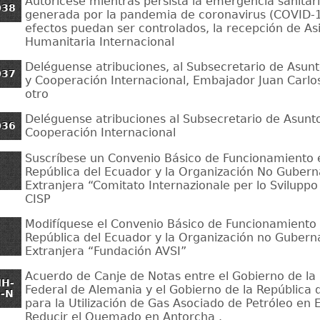
Autorícese mientras persista la emergencia sanitari
038
generada por la pandemia de coronavirus (COVID-1
efectos puedan ser controlados, la recepción de As
Humanitaria Internacional
Deléguense atribuciones, al Subsecretario de Asun
037
y Cooperación Internacional, Embajador Juan Carlos 
otro
Deléguense atribuciones al Subsecretario de Asun
036
Cooperación Internacional
Suscríbese un Convenio Básico de Funcionamiento e
República del Ecuador y la Organización No Guber
Extranjera “Comitato Internazionale per lo Sviluppo 
CISP
Modifíquese el Convenio Básico de Funcionamiento 
República del Ecuador y la Organización no Guber
Extranjera “Fundación AVSI”
Acuerdo de Canje de Notas entre el Gobierno de la
MH-
Federal de Alemania y el Gobierno de la República 
-N
para la Utilización de Gas Asociado de Petróleo en
Reducir el Quemado en Antorcha .