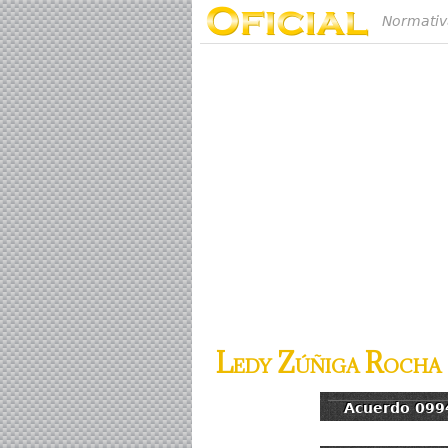
Normativ
Ledy Zúñiga Rocha
Acuerdo 099