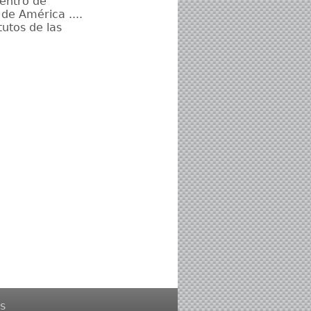
entro de
 de América ....
utos de las
s