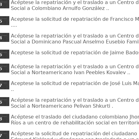
Acéptese la repatriación y el traslado a un Centro d
3
Social a Colombiano Arnulfo González ..
Aceptese la solicitud de repatriación de Francisco 
5
....
Acéptese la repatriación y el traslado a un Centro d
4
Social a Dominicano Pascual Anselmo Eusebio Famili
Aceptese la solicitud de repatriación de Jaime Bados
6
Acéptese la repatriación y el traslado a un Centro d
5
Social a Norteamericano Ivan Peebles Kovalev ..
Aceptese la solicitud de repatriación de José Luis 
7
..
Acéptese la repatriación y el traslado a un Centro d
6
Social a Norteamericano Pelivan Shkurti .
Acéptese el traslado del ciudadano colombiano Jho
8
Ríos a un centro de rehabilitación social en territor
Acéptese la solicitud de repatriación del ciudadan
7