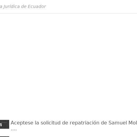
a Jurídica de Ecuador
Aceptese la solicitud de repatriación de Samuel M
4
....