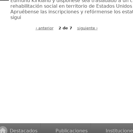
Edmund Kirkland y dispónese sea trasladado a un c
rehabilitación social en territorio de Estados Unidos
Apruébense las inscripciones y refórmense los estat
sigui
‹ anterior
2 de 7
siguiente ›
Destacados
Publicaciones
Institucione