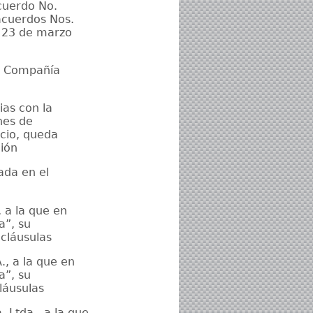
Acuerdo No.
acuerdos Nos.
 23 de marzo
a Compañía
as con la
nes de
icio, queda
ción
ada en el
 a la que en
a”, su
cláusulas
, a la que en
a”, su
láusulas
 Ltda., a la que