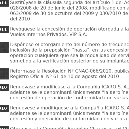
Sustitúyase la cláusula segunda del artículo 1 del 
011
028/2008 de 20 de junio del 2008, modificado con 
063/2009 de 30 de octubre del 2009 y 030/2010 de
del 2010
Revóquese la concesión de operación otorgada a l
011
Vuelos Internos Privados, VIP S.A.
Dispónese el otorgamiento del número de frecuenci
inclusión de la preposición “hasta”, en las concesio
operación cualquiera que sea la modalidad de serv
sometido a la verificación posterior de su implanta
Refórmase la Resolución Nº CNAC-066/2010, public
Registro Oficial Nº 61 de 10 de agosto del 2010
Renuévase y modifícase a la Compañía ICARO S. A.,
010
adelante se le denominará únicamente “la aerolíne
concesión de operación de conformidad con varias 
Renuévese y modifíquese a la Compañía ICARO S. A.
010
adelante se le denominará únicamente “la aerolíne
concesión y operación de conformidad con varias c
Otórgase a la Compañía Aeroblue Charter y Taxi Cía.