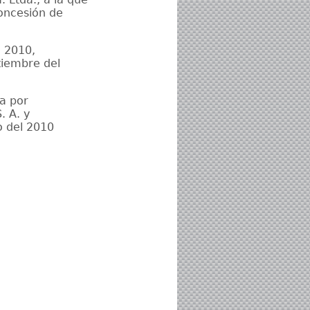
oncesión de
l 2010,
tiembre del
a por
. A. y
o del 2010