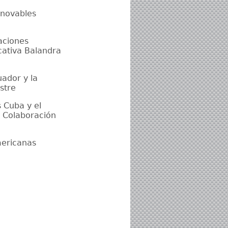
enovables
aciones
cativa Balandra
ador y la
stre
 Cuba y el
a Colaboración
mericanas