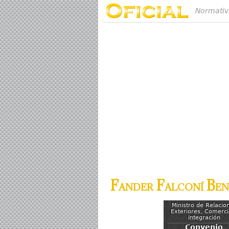
Normativ
Fander Falconí Ben
Ministro de Relacio
Exteriores, Comerci
Integración
Convenio