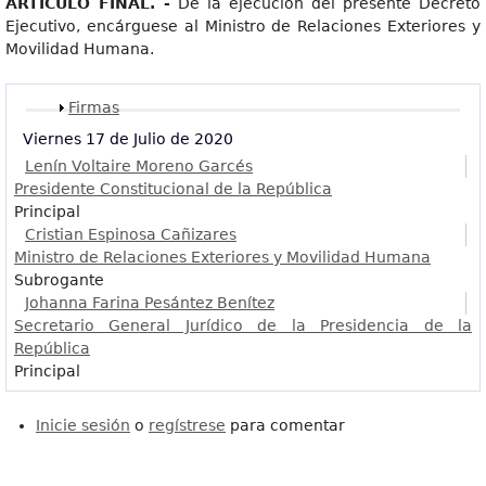
ARTÍCULO FINAL. -
De la ejecución del presente Decreto
Ejecutivo, encárguese al Ministro de Relaciones Exteriores y
Movilidad Humana.
Mostrar
Firmas
Viernes 17 de Julio de 2020
Lenín Voltaire Moreno Garcés
Presidente Constitucional de la República
Principal
Cristian Espinosa Cañizares
Ministro de Relaciones Exteriores y Movilidad Humana
Subrogante
Johanna Farina Pesántez Benítez
Secretario General Jurídico de la Presidencia de la
República
Principal
Inicie sesión
o
regístrese
para comentar