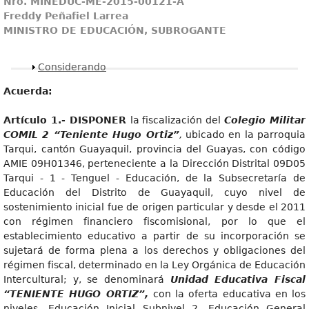
Nro. MINEDUC-ME-2015-00121-A
Freddy Peñafiel Larrea
MINISTRO DE EDUCACIÓN, SUBROGANTE
Mostrar
Considerando
Acuerda:
Artícul
o 1.- DISPONER
la fiscalización del
Colegio Militar
COMIL 2 “Teniente Hugo Ortiz”
,
ubicado en la parroquia
Tarqui, cantón Guayaquil, provincia del Guayas, con código
AMIE 09H01346, perteneciente a la Dirección Distrital 09D05
Tarqui - 1 - Tenguel - Educación, de la Subsecretaría de
Educación del Distrito de Guayaquil, cuyo nivel de
sostenimiento inicial fue de origen particular y desde el 2011
con régimen financiero fiscomisional, por lo que el
establecimiento educativo a partir de su incorporación se
sujetará de forma plena a los derechos y obligaciones del
régimen fiscal, determinado en la Ley Orgánica de Educación
Intercultural; y, se denominará
Unida
d Educativa Fiscal
“TENIENTE HUGO ORTIZ”,
con la oferta educativa en los
niveles, Educación Inicial Subnivel 2, Educación General