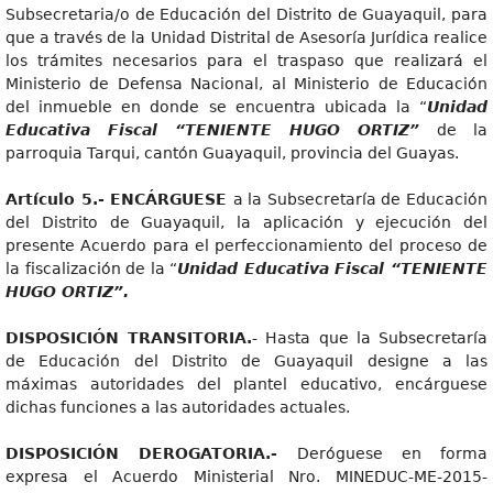
Subsecretaria/o de Educación del Distrito de Guayaquil, para
que a través de la Unidad Distrital de Asesoría Jurídica realice
los trámites necesarios para el traspaso que realizará el
Ministerio de Defensa Nacional, al Ministerio de Educación
del inmueble en donde se encuentra ubicada la “
Unida
d
Educativa Fiscal “TENIENTE HUGO ORTIZ”
de la
parroquia Tarqui, cantón Guayaquil, provincia del Guayas.
Artícul
o 5.- ENCÁRGUESE
a la Subsecretaría de Educación
del Distrito de Guayaquil, la aplicación y ejecución del
presente Acuerdo para el perfeccionamiento del proceso de
la fiscalización de la “
Unida
d Educativa Fiscal “TENIENTE
HUGO ORTIZ”.
DISPOSICIÓ
N TRANSITORIA.
- Hasta que la Subsecretaría
de Educación del Distrito de Guayaquil designe a las
máximas autoridades del plantel educativo, encárguese
dichas funciones a las autoridades actuales.
DISPOSICIÓ
N DEROGATORIA.-
Deróguese en forma
expresa el Acuerdo Ministerial Nro. MINEDUC-ME-2015-