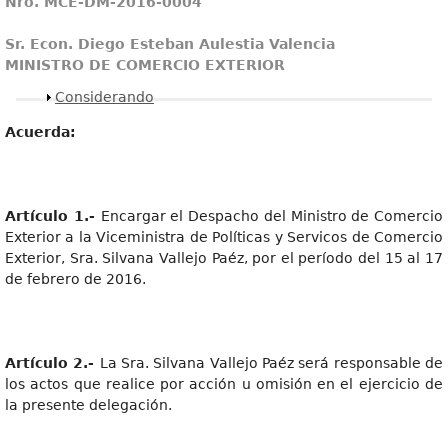
N
r
o
.
MCE-DM-2016-0004
S
r
.
Econ
.
Dieg
o
Esteba
n
Aulesti
a
V
alencia
MINISTR
O
D
E
COMERCI
O
EXTERIOR
Mostrar
Considerando
Acuerda:
Artícul
o
1.
-
Encargar el Despacho del Ministro de Comercio
Exterior a la Viceministra de Políticas y Servicos de Comercio
Exterior, Sra. Silvana Vallejo Paéz, por el período del 15 al 17
de febrero de 2016.
Artícul
o
2.
-
La Sra. Silvana Vallejo Paéz será responsable de
los actos que realice por acción u omisión en el ejercicio de
la presente delegación.