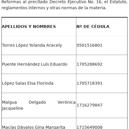
Reformas al precitado Decreto Ejecutivo No. 16, el Estatuto,
reglamentos internos y otras normas de la materia.
APELLIDOS Y NOMBRES
Nº DE CÉDULA
Torres López Yolanda Aracely
0501516801
Puente Hernández Luis Eduardo
1705288692
López Salas Elsa Florinda
1705718391
Maigua Delgado Verónica
1716279847
Jacqueline
Macías Dávalos Gina Margarita
1715649008