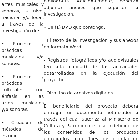
bibliografía. Adicionalmente, deberán
artes musicales y
adjuntar anexos que soporten la
sonoras, a nivel
investigación.
nacional y/o local,
a través de la
• Un (1) DVD que contenga:
investigación de:
- El texto de la investigación y sus anexos
• Procesos y
en formato Word.
prácticas
musicales y/o
- Registros fotográficos y/o audiovisuales
sonoras.
(en alta calidad) de las actividades
desarrolladas en la ejecución del
• Procesos y
proyecto.
prácticas
culturales con
- Otro tipo de archivos digitales.
énfasis en las
artes musicales
El beneficiario del proyecto deberá
y/o sonoras.
entregar un documento notarizado; a
través del cual autoriza al Ministerio de
• Creación de
Cultura y Patrimonio el uso indefinido de
métodos de
los contenidos de los productos
estudio
entregados, con fines de circulación,