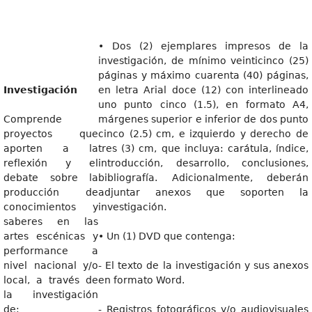
• Dos (2) ejemplares impresos de la
investigación, de mínimo veinticinco (25)
páginas y máximo cuarenta (40) páginas,
Investigación
en letra Arial doce (12) con interlineado
uno punto cinco (1.5), en formato A4,
Comprende
márgenes superior e inferior de dos punto
proyectos que
cinco (2.5) cm, e izquierdo y derecho de
aporten a la
tres (3) cm, que incluya: carátula, índice,
reflexión y el
introducción, desarrollo, conclusiones,
debate sobre la
bibliografía. Adicionalmente, deberán
producción de
adjuntar anexos que soporten la
conocimientos y
investigación.
saberes en las
artes escénicas y
• Un (1) DVD que contenga:
performance a
nivel nacional y/o
- El texto de la investigación y sus anexos
local, a través de
en formato Word.
la investigación
de:
- Registros fotográficos y/o audiovisuales