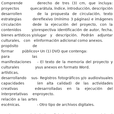
Comprende
derecho de tres (3) cm, que incluya:
proyectos que
carátula, índice, introducción, descripción
desarrollen
de la propuesta de circulación, texto
estrategias de
reflexivo (mínimo 3 páginas) e imágenes
circulación de
de la ejecución del proyecto, con la
contenidos y/o
respectiva identificación de autor, fecha,
bienes artísticos y/o
lugar y descripción. Podrán adjuntar
culturales, con el
información adicional como anexos.
propósito de
formar públicos
• Un (1) DVD que contenga:
para las
manifestaciones
- El texto de la memoria del proyecto y
culturales y
sus anexos en formato Word.
artísticas,
desarrollando sus
- Registros fotográficos y/o audiovisuales
capacidades
(en alta calidad) de las actividades
creativas e
desarrolladas en la ejecución del
interpretativas en
proyecto.
relación a las artes
escénicas.
- Otro tipo de archivos digitales.