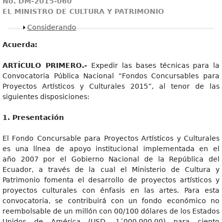
No
. DM-2015-060
E
L MINISTRO DE CULTURA Y PATRIMONIO
Mostrar
Considerando
Acuerda:
A
R
TÍCUL
O PRIMERO.-
Expedir las bases técnicas para la
Convocatoria Pública Nacional “Fondos Concursables para
Proyectos Artísticos y Culturales 2015”, al tenor de las
siguientes disposiciones:
1
. Presentación
El Fondo Concursable para Proyectos Artísticos y Culturales
es una línea de apoyo institucional implementada en el
año 2007 por el Gobierno Nacional de la República del
Ecuador, a través de la cual el Ministerio de Cultura y
Patrimonio fomenta el desarrollo de proyectos artísticos y
proyectos culturales con énfasis en las artes. Para esta
convocatoria, se contribuirá con un fondo económico no
reembolsable de un millón con 00/100 dólares de los Estados
Unidos de América (USD. 1´000.000,00) para ciento