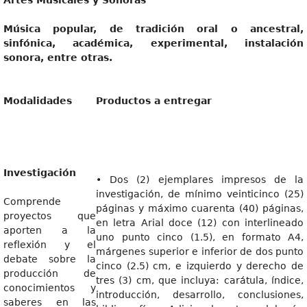
Artes Musicales y Sonoras
Música popular, de tradición oral o ancestral,
sinfónica, académica, experimental, instalación
sonora, entre otras.
Modalidades
Productos a entregar
Investigación
• Dos (2) ejemplares impresos de la
investigación, de mínimo veinticinco (25)
Comprende
páginas y máximo cuarenta (40) páginas,
proyectos que
en letra Arial doce (12) con interlineado
aporten a la
uno punto cinco (1.5), en formato A4,
reflexión y el
márgenes superior e inferior de dos punto
debate sobre la
cinco (2.5) cm, e izquierdo y derecho de
producción de
tres (3) cm, que incluya: carátula, índice,
conocimientos y
introducción, desarrollo, conclusiones,
saberes en las