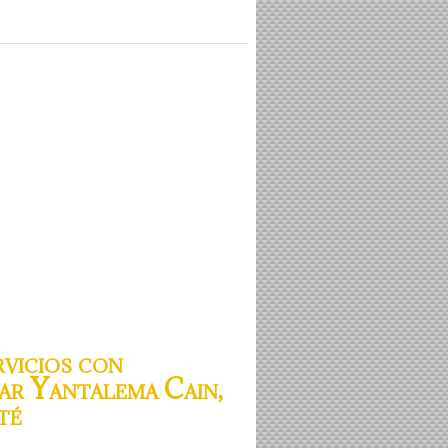
vicios con
var Yantalema Cain,
té