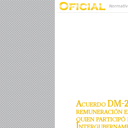
Normativ
Acuerdo DM-201
remuneración e
quien participó
Intergubernam