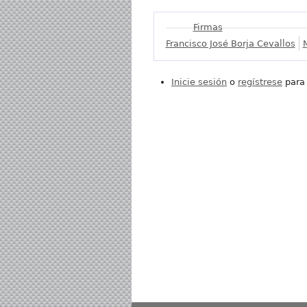
Mostrar
Firmas
Francisco José Borja Cevallos
Inicie sesión
o
regístrese
para