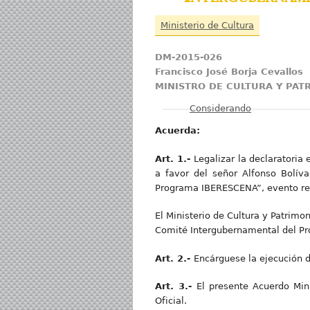
Ministerio de Cultura
DM-2015-026
Francisco José Borja Cevallos
MINISTRO DE CULTURA Y PA
Mostrar
Considerando
Acuerda:
Art
. 1.-
Legalizar la declaratoria
a favor del señor Alfonso Bolíva
Programa IBERESCENA”, evento rea
El Ministerio de Cultura y Patrimo
Comité Intergubernamental del Pro
Art
. 2.-
Encárguese la ejecución de
Art
. 3.-
El presente Acuerdo Mini
Oficial.