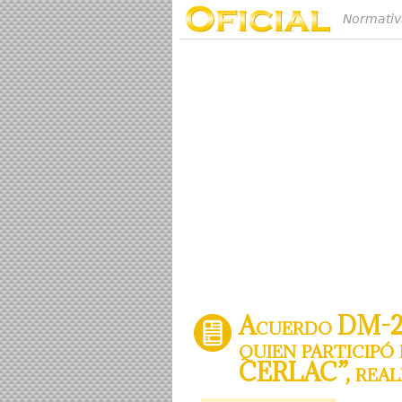
Normativ
Acuerdo DM-20
quien participó
CERLAC”, reali