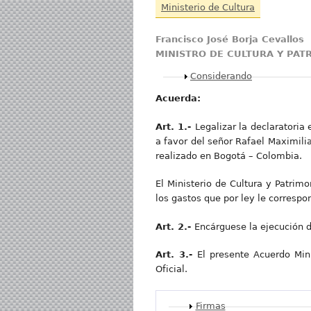
Ministerio de Cultura
Francisc
o José Borja Cevallos
MINISTRO DE CULTURA Y PA
Mostrar
Considerando
Acuerda:
Art
. 1.-
Legalizar la declaratoria
a favor del señor Rafael Maximili
realizado en Bogotá – Colombia.
El Ministerio de Cultura y Patrimo
los gastos que por ley le correspo
Art
. 2.-
Encárguese la ejecución de
Art
. 3.-
El presente Acuerdo Mini
Oficial.
Mostrar
Firmas