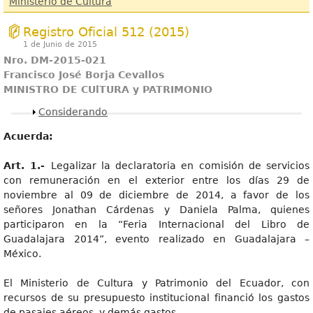
Ministerio de Cultura
Registro Oficial 512 (2015)
1 de Junio de 2015
N
r
o
. DM-2015-021
Francisc
o José Borja Cevallos
MINISTR
O DE CUlTURA y PATRIMONIO
Mostrar
Considerando
Acuerda:
Art
. 1.-
Legalizar la declaratoria en comisión de servicios
con remuneración en el exterior entre los días 29 de
noviembre al 09 de diciembre de 2014, a favor de los
señores Jonathan Cárdenas y Daniela Palma, quienes
participaron en la “Feria Internacional del Libro de
Guadalajara 2014”, evento realizado en Guadalajara –
México.
El Ministerio de Cultura y Patrimonio del Ecuador, con
recursos de su presupuesto institucional financió los gastos
de pasajes aéreos, y demás gastos.