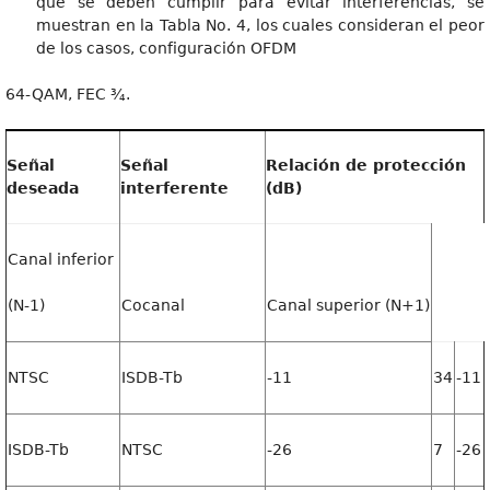
que se deben cumplir para evitar interferencias, se
muestran en la Tabla No. 4, los cuales consideran el peor
de los casos, configuración OFDM
64-QAM, FEC ¾.
Señal
Señal
Relación de protección
deseada
interferente
(dB)
Canal inferior
(N-1)
Cocanal
Canal superior (N+1)
NTSC
ISDB-Tb
-11
34
-11
ISDB-Tb
NTSC
-26
7
-26