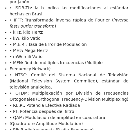
por Japón.
• ISDB-Tb: la b indica las modificaciones al estándar
hechas en Brasil
• IFFT: Transformada inversa rápida de Fourier (
inverse
fas
t Fourier transform
)
• kHz: kilo Hertz
• kW: kilo Vatio
• M.E.R.: Tasa de Error de Modulación
• MHz: Mega Hertz
• mW: mili Vatio
• MFN: Red de múltiples frecuencias (Multiple
Frequency Network)
• NTSC: Comité del Sistema Nacional de Televisión
(National Television System Commitee), estándar de
televisión analógica.
• OFDM: Multiplexación por División de Frecuencias
Ortogonales (Orthogonal Frecuency-Division Multiplexing)
• P.E.R.: Potencia Efectiva Radiada
• PT: Potencia después del filtro
• QAM: Modulación de amplitud en cuadratura
(Quadrature Amplitude Modulation)
• RF: Radiofrecuencia (Radio-Frequency)