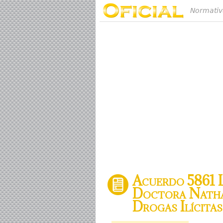
Normativ
Acuerdo 5861 Le
Doctora Nathal
Drogas Ilícitas