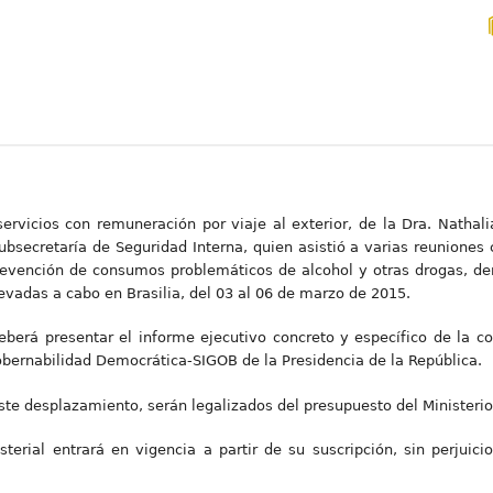
servicios con remuneración por viaje al exterior, de la Dra. Nathali
Subsecretaría de Seguridad Interna, quien asistió a varias reuniones
evención de consumos problemáticos de alcohol y otras drogas, dent
llevadas a cabo en Brasilia, del 03 al 06 de marzo de 2015.
deberá presentar el informe ejecutivo concreto y específico de la co
bernabilidad Democrática-SIGOB de la Presidencia de la República.
te desplazamiento, serán legalizados del presupuesto del Ministerio d
sterial entrará en vigencia a partir de su suscripción, sin perjuici