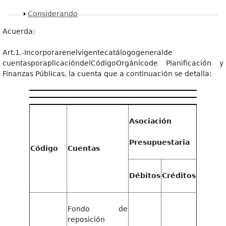
Mostrar
Considerando
Acuerda:
Art.1.-Incorporarenelvigentecatálogogeneralde
cuentasporaplicacióndelCódigoOrgánicode Planificación y
Finanzas Públicas, la cuenta que a continuación se detalla:
Aso
c
iación
Presupuestaria
Código
Cuentas
Débitos
Créditos
Fondo de
reposición