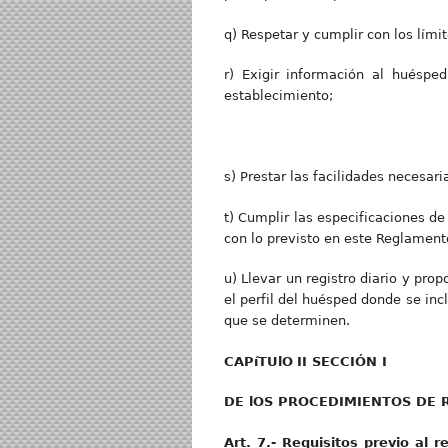
q) Respetar y cumplir con los lím
r) Exigir información al huéspe
establecimiento;
s) Prestar las facilidades necesar
t) Cumplir las especificaciones d
con lo previsto en este Reglament
u) Llevar un registro diario y pro
el perfil del huésped donde se in
que se determinen.
CAPíTUl
O
II SECCIÓ
N I
D
E lOS PROCEDIMIENTOS DE 
Art
. 7.- Requisitos previo al r