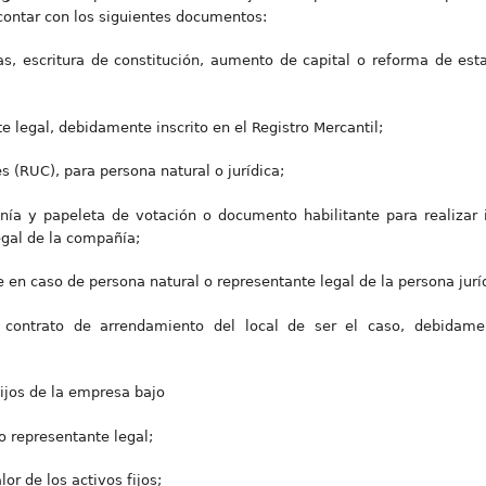
 contar con los siguientes documentos:
as, escritura de constitución, aumento de capital o reforma de est
 legal, debidamente inscrito en el Registro Mercantil;
s (RUC), para persona natural o jurídica;
nía y papeleta de votación o documento habilitante para realizar i
egal de la compañía;
 en caso de persona natural o representante legal de la persona jurí
 contrato de arrendamiento del local de ser el caso, debidamen
fijos de la empresa bajo
 o representante legal;
or de los activos fijos;