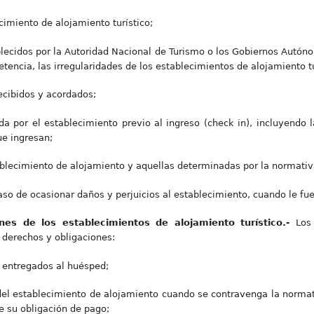
cimiento de alojamiento turístico;
blecidos por la Autoridad Nacional de Turismo o los Gobiernos Autón
etencia, las irregularidades de los establecimientos de alojamiento tu
recibidos y acordados;
ida por el establecimiento previo al ingreso (check in), incluyend
ue ingresan;
ablecimiento de alojamiento y aquellas determinadas por la normativ
aso de ocasionar daños y perjuicios al establecimiento, cuando le fu
ones de los establecimientos de alojamiento turístico.-
Los
s derechos y obligaciones:
os entregados al huésped;
 del establecimiento de alojamiento cuando se contravenga la normati
 su obligación de pago;