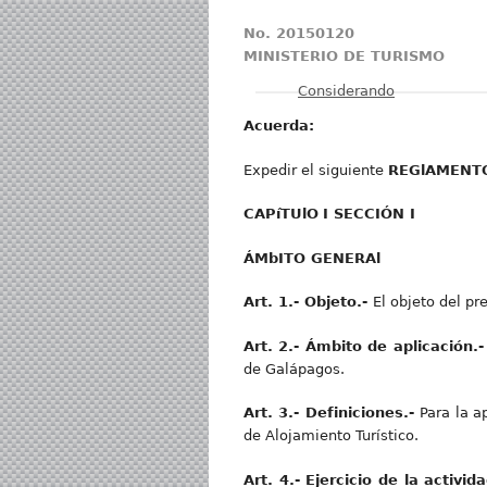
No
. 20150120
MINISTERIO DE TURISMO
Mostrar
Considerando
Acuerda:
Expedir el siguiente
REGlAMENTO
CAPíTUl
O
I SECCIÓN I
ÁMbI
T
O GENERAl
Art
. 1.- Objeto.-
El objeto del pr
Art
. 2.- Ámbito de aplicación.
de Galápagos.
Art
. 3.- Definiciones.-
Para la a
de Alojamiento Turístico.
Art
. 4.- Ejercicio de la activid