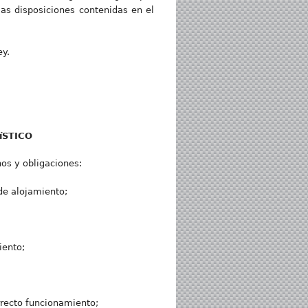
las disposiciones contenidas en el
ey.
íSTICO
os y obligaciones:
 de alojamiento;
iento;
rrecto funcionamiento;