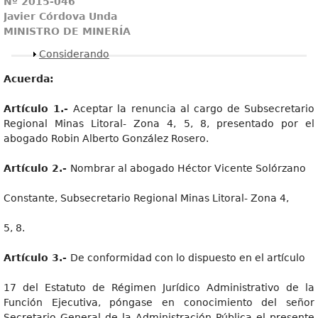
Nº 2015-046
Javier Córdova Unda
MINISTRO DE MINERÍA
Mostrar
Considerando
Acuerda:
Artículo 1.-
Aceptar la renuncia al cargo de Subsecretario
Regional Minas Litoral- Zona 4, 5, 8, presentado por el
abogado Robin Alberto González Rosero.
Artículo 2.-
Nombrar al abogado Héctor Vicente Solórzano
Constante, Subsecretario Regional Minas Litoral- Zona 4,
5, 8.
Artículo 3.-
De conformidad con lo dispuesto en el artículo
17 del Estatuto de Régimen Jurídico Administrativo de la
Función Ejecutiva, póngase en conocimiento del señor
Secretario General de la Administración Pública el presente