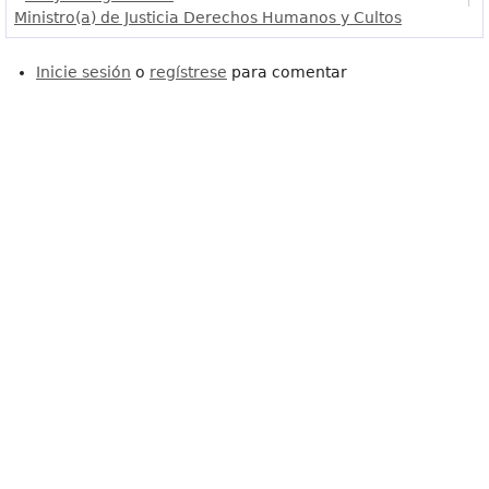
Ministro(a) de Justicia Derechos Humanos y Cultos
Inicie sesión
o
regístrese
para comentar