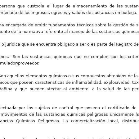
persona que custodia el lugar de almacenamiento de las sustanc
 ordenado de los ingresos, egresos y saldos de sustancias en bodega.
na encargada de emitir fundamentos técnicos sobre la gestión de su
nto de la normativa referente al manejo de las sustancias químicas
l o jurídica que se encuentra obligado a ser o es parte del Registro d
ones.- Son las sustancias químicas que no cumplen con los criter
ormulador/proveedor.
 Son aquellos elementos químicos o sus compuestos obtenidos de la 
icos que poseen características de inflamabilidad, explosividad, toxi
 dañina y que pueden afectar al ambiente, a la salud de las pe
efectuada por los sujetos de control que poseen el certificado de 
r movimientos de las sustancias químicas peligrosas únicamente h
ancias Químicas Peligrosas. La comercialización local, distrib