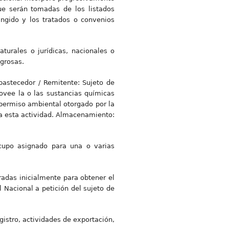
ue serán tomadas de los listados
ingido y los tratados o convenios
aturales o jurídicas, nacionales o
igrosas.
Abastecedor / Remitente: Sujeto de
rovee la o las sustancias químicas
l permiso ambiental otorgado por la
a esta actividad. Almacenamiento:
cupo asignado para una o varias
radas inicialmente para obtener el
 Nacional a petición del sujeto de
istro, actividades de exportación,