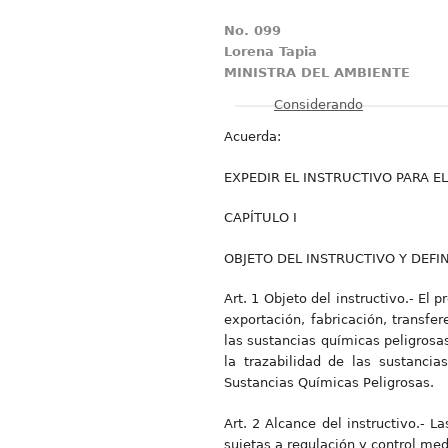
No. 099
Lorena Tapia
MINISTRA DEL AMBIENTE
Mostrar
Considerando
Acuerda:
EXPEDIR EL INSTRUCTIVO PARA E
CAPÍTULO I
OBJETO DEL INSTRUCTIVO Y DEFI
Art. 1 Objeto del instructivo.- El 
exportación, fabricación, transfe
las sustancias químicas peligrosa
la trazabilidad de las sustanci
Sustancias Químicas Peligrosas.
Art. 2 Alcance del instructivo.- 
sujetas a regulación y control me