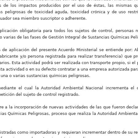
sis de los impactos producidos por el uso de éstas, las mismas q
s peligrosas de toxicidad aguda, toxicidad crónica y de uso restr
Ecuador sea miembro suscriptor o adherente.
licación obligatoria para todos los sujetos de control, personas n
o varias de las fases de Gestión Integral de Sustancias Químicas Pel
os de aplicación del presente Acuerdo Ministerial se entiende por: 
fabricante y/o persona registrada para realizar transferencia) que p
arios. Esta actividad podrá ser realizada con transporte propio, si e
a actividad o en su defecto contratar a una empresa autorizada par
una o varias sustancias químicas peligrosas.
ediante el cual la Autoridad Ambiental Nacional incrementa el 
etición del sujeto de control registrado.
ere a la incorporación de nuevas actividades de las que fueron decla
cias Químicas Peligrosas, proceso que realiza la Autoridad Ambiental
stradas como importadoras y requieran incrementar dentro de su reg