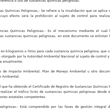
ferencia o uso de sustancias químicas peligrosas.
s Químicas Peligrosas.- Se refiere a la invalidación que se aplica s
cuyo efecto será la prohibición al sujeto de control para realiz
ancias Químicas Peligrosas.- Es el mecanismo mediante el cual 
ias sustancias químicas peligrosas, en este documento se enlistan l
en kilogramos o litros para cada sustancia química peligrosa, que co
 otorgado por la Autoridad Ambiental Nacional al sujeto de control y
da anualmente.
io de Impacto Ambiental, Plan de Manejo Ambiental u otro docum
so Ambiental.
ol que ha obtenido el Certificado de Registro de Sustancias Químicas 
alizar el tráfico lícito de sustancias químicas peligrosas desde el 
ciones estatales competentes.
eligrosas.- Está comprendido por las fases de gestión integral d