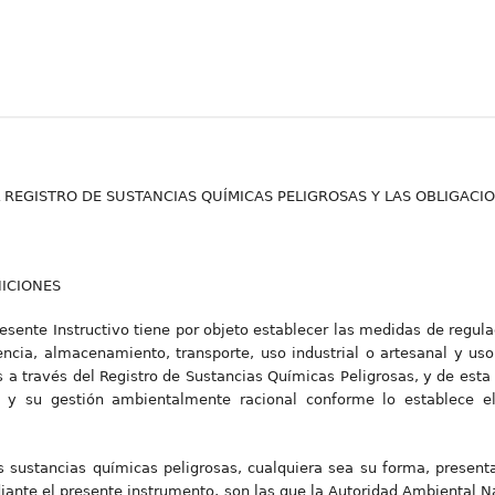
L REGISTRO DE SUSTANCIAS QUÍMICAS PELIGROSAS Y LAS OBLIGACI
NICIONES
presente Instructivo tiene por objeto establecer las medidas de regula
rencia, almacenamiento, transporte, uso industrial o artesanal y u
s a través del Registro de Sustancias Químicas Peligrosas, y de est
as y su gestión ambientalmente racional conforme lo establece e
Las sustancias químicas peligrosas, cualquiera sea su forma, prese
diante el presente instrumento, son las que la Autoridad Ambiental 