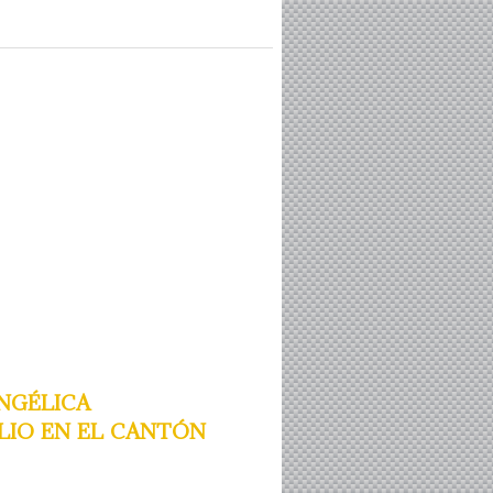
ngélica
lio en el cantón