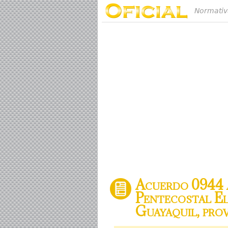
Normativ
Acuerdo 0944 A
Pentecostal El
Guayaquil, prov