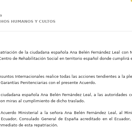
a
ECHOS HUMANOS Y CULTOS
repatriación de la ciudadana española Ana Belén Fernández Leal con 
entro de Rehabilitación Social en territorio español donde cumplirá 
 Asuntos Internacionales realice todas las acciones tendientes a la p
e Garantías Penitenciarias con el presente Acuerdo.
la ciudadana española Ana Belén Fernández Leal, a las autoridades 
con miras al cumplimiento de dicho traslado.
e Acuerdo Ministerial a la señora Ana Belén Fernández Leal, al Min
cuador, Consulado General de España acreditado en el Ecuador, q
nmediato de esta repatriación.