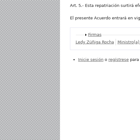
Art. 5.- Esta repatriación surtirá 
El presente Acuerdo entrará en vige
Mostrar
Firmas
Ledy Zúñiga Rocha
Ministro(a
Inicie sesión
o
regístrese
para