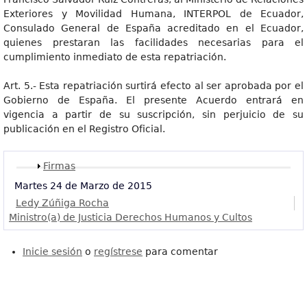
Exteriores y Movilidad Humana, INTERPOL de Ecuador,
Consulado General de España acreditado en el Ecuador,
quienes prestaran las facilidades necesarias para el
cumplimiento inmediato de esta repatriación.
Art. 5.- Esta repatriación surtirá efecto al ser aprobada por el
Gobierno de España. El presente Acuerdo entrará en
vigencia a partir de su suscripción, sin perjuicio de su
publicación en el Registro Oficial.
Mostrar
Firmas
Martes 24 de Marzo de 2015
Ledy Zúñiga Rocha
Ministro(a) de Justicia Derechos Humanos y Cultos
Inicie sesión
o
regístrese
para comentar