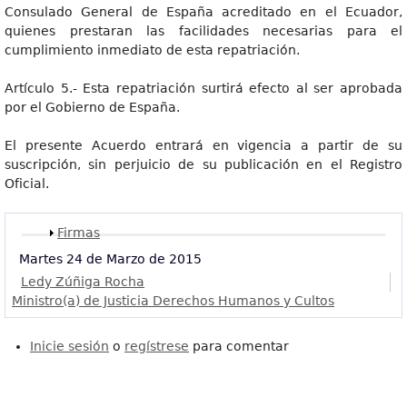
Consulado General de España acreditado en el Ecuador,
quienes prestaran las facilidades necesarias para el
cumplimiento inmediato de esta repatriación.
Artículo 5.- Esta repatriación surtirá efecto al ser aprobada
por el Gobierno de España.
El presente Acuerdo entrará en vigencia a partir de su
suscripción, sin perjuicio de su publicación en el Registro
Oficial.
Mostrar
Firmas
Martes 24 de Marzo de 2015
Ledy Zúñiga Rocha
Ministro(a) de Justicia Derechos Humanos y Cultos
Inicie sesión
o
regístrese
para comentar