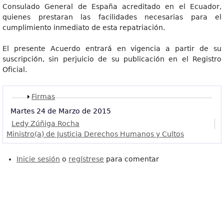
Consulado General de España acreditado en el Ecuador,
quienes prestaran las facilidades necesarias para el
cumplimiento inmediato de esta repatriación.
El presente Acuerdo entrará en vigencia a partir de su
suscripción, sin perjuicio de su publicación en el Registro
Oficial.
Mostrar
Firmas
Martes 24 de Marzo de 2015
Ledy Zúñiga Rocha
Ministro(a) de Justicia Derechos Humanos y Cultos
Inicie sesión
o
regístrese
para comentar