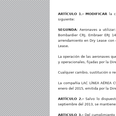
A
R
TÍCUL
O 1.- MODIFICAR
la 
siguiente:
SEGUNDA
: Aeronaves a utilizar
Bombardier CRJ, Embraer ERJ 14
arrendamiento en Dry Lease con o
Lease.
La operación de las aeronaves que
y operacionales, fijadas por la Dir
Cualquier cambio, sustitución o re
La compañía LAC LÍNEA AÉREA CU
enero del 2015, emitida por la Dir
A
R
TÍCUL
O 2.-
Salvo lo dispues
septiembre del 2013, se mantienen
A
R
TICUL
O 3.-
Del cumplimiento d