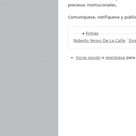
procesos institucionales.
Comuníquese, notifíquese y publí
Mostrar
Firmas
Roberto Yerovi De La Calle
Dir
Inicie sesión
o
regístrese
para