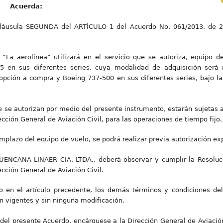
Acuerda:
cláusula SEGUNDA del ARTÍCULO 1 del Acuerdo No. 061/2013, de 2
: “La aerolínea” utilizará en el servicio que se autoriza, equipo 
5 en sus diferentes series, cuya modalidad de adquisición será
pción a compra y Boeing 737-500 en sus diferentes series, bajo l
 se autorizan por medio del presente instrumento, estarán sujetas a 
ección General de Aviación Civil, para las operaciones de tiempo fijo.
mplazo del equipo de vuelo, se podrá realizar previa autorización ex
ENCANA LINAER CIA. LTDA., deberá observar y cumplir la Resoluc
ección General de Aviación Civil.
to en el artículo precedente, los demás términos y condiciones d
 vigentes y sin ninguna modificación.
el presente Acuerdo, encárguese a la Dirección General de Aviación 