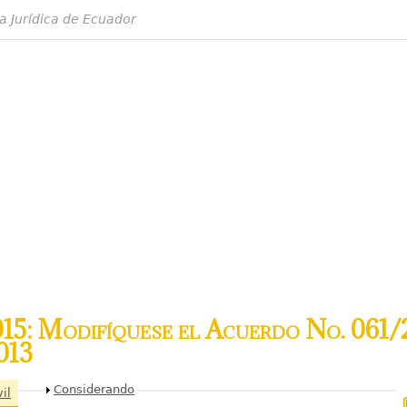
a Jurídica de Ecuador
5: Modifíquese el Acuerdo No. 061/2
013
Mostrar
Considerando
il