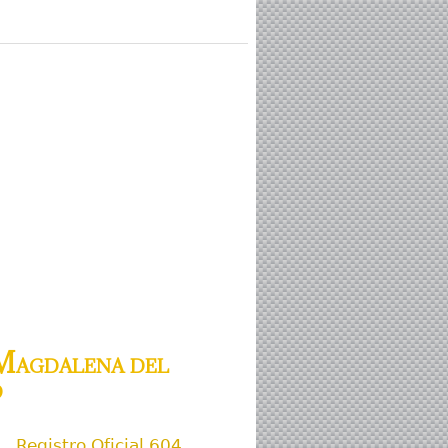
Magdalena del
d
Registro Oficial 604