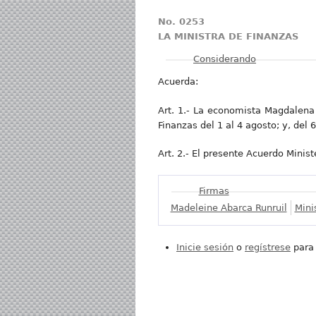
No. 0253
LA MINISTRA DE FINANZAS
Mostrar
Considerando
Acuerda:
Art. 1.- La economista Magdalena 
Finanzas del 1 al 4 agosto; y, del 
Art. 2.- El presente Acuerdo Ministe
Mostrar
Firmas
Madeleine Abarca Runruil
Mini
Inicie sesión
o
regístrese
para