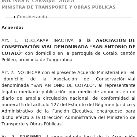
I
NG
. P
AOL
A
C
A
R
V
AJA
L
A
Y
ALA
MINISTR
A DE TRANSPORTE Y OBRAS PÚBLICAS
Mostrar
Considerando
Acuerda:
Art. 1.- DECLARAR INACTIVA a la
ASOCIACIÓN DE
CONSERVACIÓN VIAL DENOMINADA “SAN ANTONIO DE
COTALÓ
” con domicilio en la parroquia de Cotaló, cantón
Pelileo, provincia de Tungurahua.
Art. 2.- NOTIFICAR con el presente Acuerdo Ministerial en el
domicilio de la Asociación de Conservación vial
denominada “SAN ANTONIO DE COTALÓ”, al representante
legal o mediante publicación por medio de anuncios en un
diario de amplia circulación nacional, de conformidad al
numeral 5 del artículo 127 del Estatuto del Régimen Jurídico y
Administrativo de la Función Ejecutiva, encárguese para
dicho efecto a la Dirección Administrativa del Ministerio de
Transporte y Obras Públicas.
Art. 3.- PREVENIR al representante legal de la Asociación