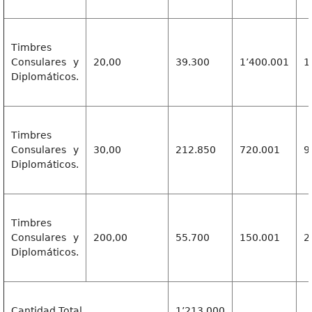
Timbres
Consulares y
20,00
39.300
1’400.001
1
Diplomáticos.
Timbres
Consulares y
30,00
212.850
720.001
9
Diplomáticos.
Timbres
Consulares y
200,00
55.700
150.001
2
Diplomáticos.
Cantidad Total
1’213.000