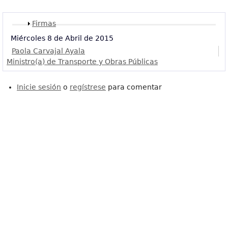
Mostrar
Firmas
Miércoles 8 de Abril de 2015
Paola Carvajal Ayala
Ministro(a) de Transporte y Obras Públicas
Inicie sesión
o
regístrese
para comentar