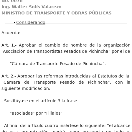
No. 0076
Ing. Walter Solís Valarezo
MINISTRO DE TRANSPORTE Y OBRAS PÚBLICAS
Mostrar
Considerando
Acuerda:
Art. 1.- Aprobar el cambio de nombre de la organización
“Asociación de Transportistas Pesados de Pichincha” por el de
“Cámara de Transporte Pesado de Pichincha”.
Art. 2.- Aprobar las reformas introducidas al Estatutos de la
“Cámara de Transporte Pesado de Pichincha”, con la
siguiente modificación:
- Sustitúyase en el artículo 3 la frase
“asociadas” por “Filiales”.
- Al final del artículo cuatro insértese lo siguiente: “el alcance
de esta organización, podrá tener presencia en todo el