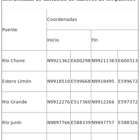
Coordenadas
Puente
Inicio
Fin
Río Chone
N9921362
E600298
N99211363
E600313
Estero Limón
N9918510
E599668
N9918495
E599672
Río Grande
N9912276
E517360
N9912266
E597372
Río Junín
N9897766
E588339
N9897757
E588326