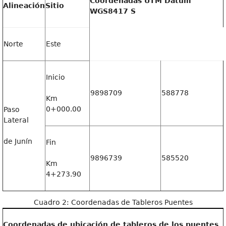
Coordenadas UTM Datum
Alineación
Sitio
WGS8417 S
Norte
Este
Inicio
9898709
588778
Km
0+000.00
Paso
Lateral
de Junín
Fin
9896739
585520
Km
4+273.90
Cuadro 2: Coordenadas de Tableros Puentes
Coordenadas de ubicación de tableros de los puentes