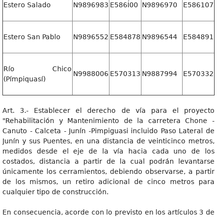
Estero Salado
N9896983
E586Í00
N9896970
E586107
Estero San Pablo
N9896552
E584878
N9896544
E584891
Río Chico
N9988006
E570313
N9887994
E570332
(Pímpiquasí)
Art. 3.- Establecer el derecho de vía para el proyecto
"Rehabilitación y Mantenimiento de la carretera Chone -
Canuto - Calceta - Junín -Pimpiguasi incluido Paso Lateral de
Junín y sus Puentes, en una distancia de veinticinco metros,
medidos desde el eje de la vía hacia cada uno de los
costados, distancia a partir de la cual podrán levantarse
únicamente los cerramientos, debiendo observarse, a partir
de los mismos, un retiro adicional de cinco metros para
cualquier tipo de construcción.
En consecuencia, acorde con lo previsto en los artículos 3 de