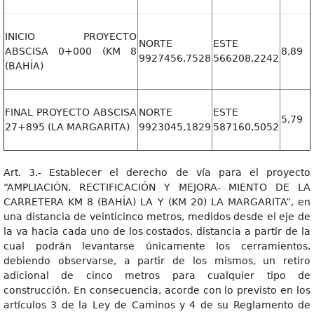
INICIO PROYECTO
NORTE
ESTE
ABSCISA 0+000 (KM 8
8,89
9927456,7528
566208,2242
(BAHÍA)
FINAL PROYECTO ABSCISA
NORTE
ESTE
5,79
27+895 (LA MARGARITA)
9923045,1829
587160,5052
Art. 3.- Establecer el derecho de vía para el proyecto
“AMPLIACIÓN, RECTIFICACIÓN Y MEJORA- MIENTO DE LA
CARRETERA KM 8 (BAHÍA) LA Y (KM 20) LA MARGARITA”, en
una distancia de veinticinco metros, medidos desde el eje de
la va hacia cada uno de los costados, distancia a partir de la
cual podrán levantarse únicamente los cerramientos,
debiendo observarse, a partir de los mismos, un retiro
adicional de cinco metros para cualquier tipo de
construcción. En consecuencia, acorde con lo previsto en los
artículos 3 de la Ley de Caminos y 4 de su Reglamento de