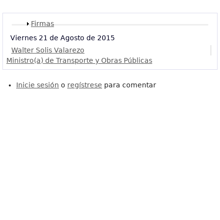
Mostrar
Firmas
Viernes 21 de Agosto de 2015
Walter Solis Valarezo
Ministro(a) de Transporte y Obras Públicas
Inicie sesión
o
regístrese
para comentar