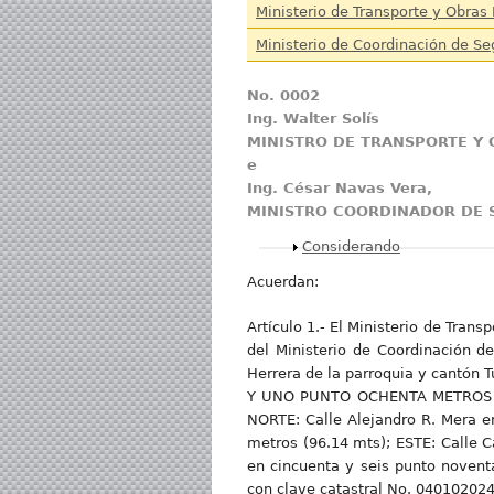
Ministerio de Transporte y Obras 
Ministerio de Coordinación de Se
No. 0002
Ing. Walter Solís
MINISTRO DE TRANSPORTE Y 
e
Ing. César Navas Vera,
MINISTRO COORDINADOR DE
Mostrar
Considerando
Acuerdan:
Artículo 1.- El Ministerio de Trans
del Ministerio de Coordinación d
Herrera de la parroquia y cantón 
Y UNO PUNTO OCHENTA METROS CUA
NORTE: Calle Alejandro R. Mera en
metros (96.14 mts); ESTE: Calle C
en cincuenta y seis punto noven
con clave catastral No. 040102024