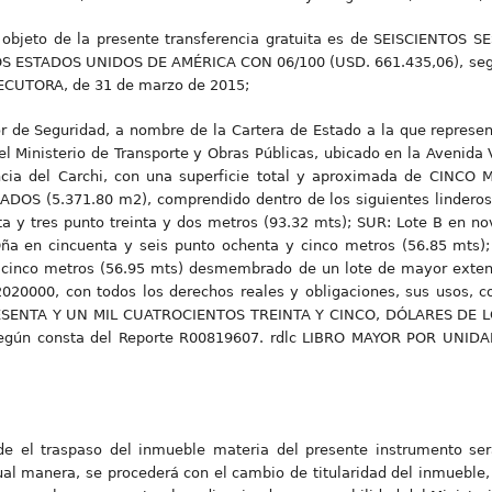
le objeto de la presente transferencia gratuita es de SEISCIENTO
S ESTADOS UNIDOS DE AMÉRICA CON 06/100 (USD. 661.435,06), segú
ECUTORA, de 31 de marzo de 2015;
dor de Seguridad, a nombre de la Cartera de Estado a la que represe
l Ministerio de Transporte y Obras Públicas, ubicado en la Avenida V
incia del Carchi, con una superficie total y aproximada de CIN
 (5.371.80 m2), comprendido dentro de los siguientes linderos
a y tres punto treinta y dos metros (93.32 mts); SUR: Lote B en no
Oña en cincuenta y seis punto ochenta y cinco metros (56.85 mts);
y cinco metros (56.95 mts) desmembrado de un lote de mayor exten
020000, con todos los derechos reales y obligaciones, sus usos, 
 SESENTA Y UN MIL CUATROCIENTOS TREINTA Y CINCO, DÓLARES DE
según consta del Reporte R00819607. rdlc LIBRO MAYOR POR UNID
e el traspaso del inmueble materia del presente instrumento ser
al manera, se procederá con el cambio de titularidad del inmueble,