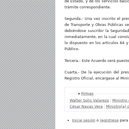
de Estado, y de los servicios bási
trámite correspondiente.
Segunda.- Una vez inscrito el pres
de Transporte y Obras Públicas s
debiéndose suscribir la Segurida
inmediatamente, en la cual consta
lo dispuesto en los artículos 64 
Público.
Tercera.- Este Acuerdo será puest
Cuarta.- De la ejecución del pres
Registro Oficial, encargase al Min
Mostrar
Firmas
Walter Solis Valarezo
Ministro
César Navas Vera
Ministro(a) 
Inicie sesión
o
regístrese
para