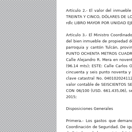
Artículo 2.- El valor del inmueb
TREINTA Y CINCO, DÓLARES DE LO
rdlc LIBRO MAYOR POR UNIDAD EJ
Artículo 3.- El Ministro Coordina
del bien inmueble de propiedad de
parroquia y cantón Tulcán, prov
PUNTO OCHENTA METROS CUADRADOS
Calle Alejandro R. Mera en novent
(96.14 mts); ESTE: Calle Carlos 
cincuenta y seis punto noventa 
clave catastral No. 040102024112
valor contable de SEISCIENTOS
CON 06/100 (USD. 661.435,06), 
2015;
Disposiciones Generales
Primera.- Los gastos que demand
Coordinación de Seguridad. De igu