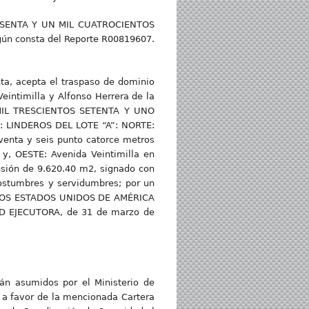
S SESENTA Y UN MIL CUATROCIENTOS
n consta del Reporte R00819607.
nta, acepta el traspaso de dominio
eintimilla y Alfonso Herrera de la
CO MIL TRESCIENTOS SETENTA Y UNO
: LINDEROS DEL LOTE “A”: NORTE:
venta y seis punto catorce metros
 y, OESTE: Avenida Veintimilla en
sión de 9.620.40 m2, signado con
costumbres y servidumbres; por un
 LOS ESTADOS UNIDOS DE AMÉRICA
AD EJECUTORA, de 31 de marzo de
án asumidos por el Ministerio de
 a favor de la mencionada Cartera