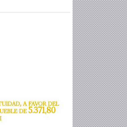
uidad, a favor del
ueble de 5.371,80
i