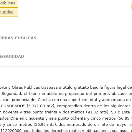
Públicas
guridad
OBRAS PÚBLICAS
 SEGURIDAD
porte y Obras Públicas traspasa a título gratuito bajo la figura legal 
e Seguridad, el bien inmueble de propiedad del primero, ubicado en
Tulcán, provincia del Carchi, con una superficie total y aproximad
DRADOS (5.371.80 m2), comprendido dentro de los siguientes l
 noventa y tres punto treinta y dos metros (93.32 mts); SUR: Lote 
arlos Oña en cincuenta y seis punto ochenta y cinco metros (56.85 
ta y cinco metros (56.95 mts); desmembrado de un lote de mayor e
112020000, con todos los derechos reales y obligaciones, sus usos,