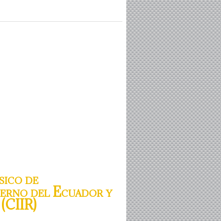
sico de
ierno del Ecuador y
 (CIIR)