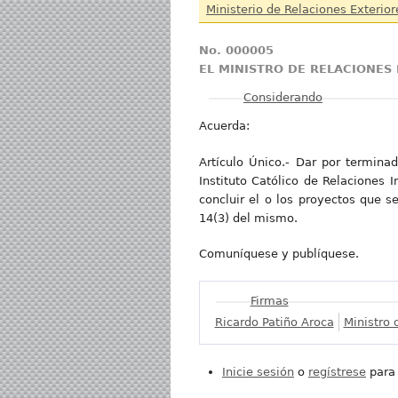
Ministerio de Relaciones Exterio
No. 000005
EL MINISTRO DE RELACIONES
Mostrar
Considerando
Acuerda:
Artículo Único.- Dar por termina
Instituto Católico de Relaciones 
concluir el o los proyectos que 
14(3) del mismo.
Comuníquese y publíquese.
Mostrar
Firmas
Ricardo Patiño Aroca
Ministro 
Inicie sesión
o
regístrese
para