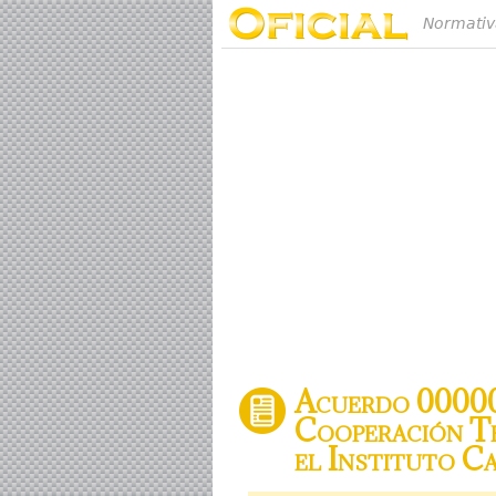
Normativ
Acuerdo 000005
Cooperación Té
el Instituto C