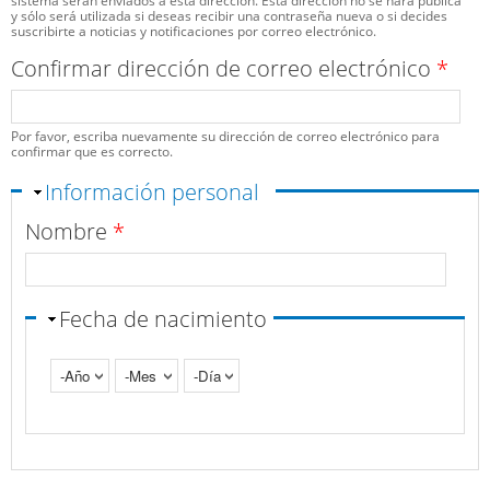
sistema serán enviados a esta dirección. Esta dirección no se hará pública
y sólo será utilizada si deseas recibir una contraseña nueva o si decides
suscribirte a noticias y notificaciones por correo electrónico.
Confirmar dirección de correo electrónico
*
Por favor, escriba nuevamente su dirección de correo electrónico para
confirmar que es correcto.
Ocultar
Información personal
Nombre
*
Fecha de nacimiento
Año
Mes
Día