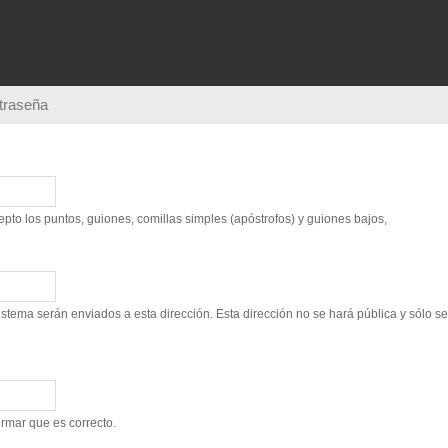
Pasar al
contenido
principal
ntraseña
to los puntos, guiones, comillas simples (apóstrofos) y guiones bajos,
sistema serán enviados a esta dirección. Esta dirección no se hará pública y sólo s
irmar que es correcto.