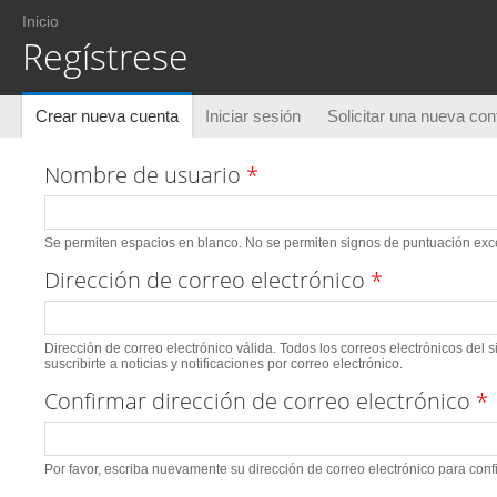
Usted está aquí
Inicio
Regístrese
Solapas principales
Crear nueva cuenta
(solapa activa)
Iniciar sesión
Solicitar una nueva co
Nombre de usuario
*
Se permiten espacios en blanco. No se permiten signos de puntuación excep
Dirección de correo electrónico
*
Dirección de correo electrónico válida. Todos los correos electrónicos del 
suscribirte a noticias y notificaciones por correo electrónico.
Confirmar dirección de correo electrónico
*
Por favor, escriba nuevamente su dirección de correo electrónico para conf