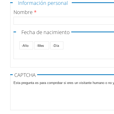
Ocultar
Información personal
Nombre
*
Fecha de nacimiento
Año
Mes
Día
Pestañas verticales
CAPTCHA
Esta pregunta es para comprobar si eres un visitante humano o no y