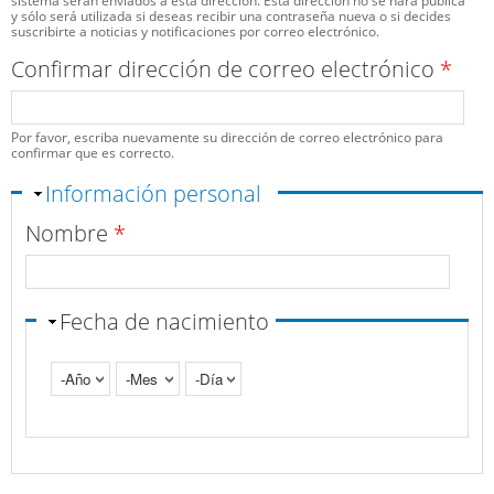
sistema serán enviados a esta dirección. Esta dirección no se hará pública
y sólo será utilizada si deseas recibir una contraseña nueva o si decides
suscribirte a noticias y notificaciones por correo electrónico.
Confirmar dirección de correo electrónico
*
Por favor, escriba nuevamente su dirección de correo electrónico para
confirmar que es correcto.
Ocultar
Información personal
Nombre
*
Fecha de nacimiento
Año
Mes
Día