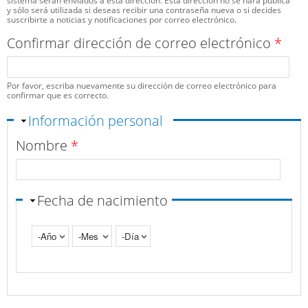
sistema serán enviados a esta dirección. Esta dirección no se hará pública
y sólo será utilizada si deseas recibir una contraseña nueva o si decides
suscribirte a noticias y notificaciones por correo electrónico.
Confirmar dirección de correo electrónico
*
Por favor, escriba nuevamente su dirección de correo electrónico para
confirmar que es correcto.
Ocultar
Información personal
Nombre
*
Fecha de nacimiento
Año
Mes
Día