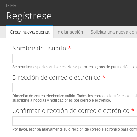
Usted está aquí
Inicio
Regístrese
Solapas principales
Crear nueva cuenta
(solapa activa)
Iniciar sesión
Solicitar una nueva co
Nombre de usuario
*
Se permiten espacios en blanco. No se permiten signos de puntuación excep
Dirección de correo electrónico
*
Dirección de correo electrónico válida. Todos los correos electrónicos del 
suscribirte a noticias y notificaciones por correo electrónico.
Confirmar dirección de correo electrónico
*
Por favor, escriba nuevamente su dirección de correo electrónico para conf