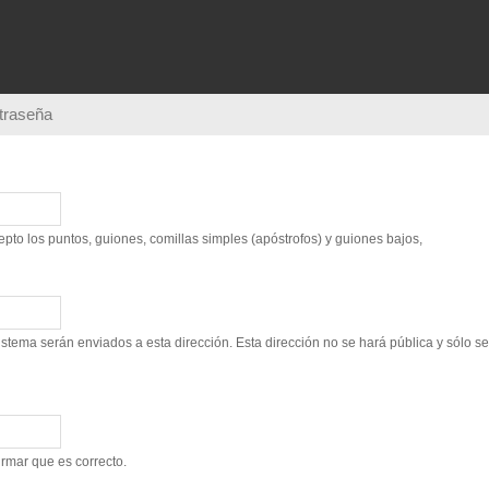
Pasar al
contenido
principal
ntraseña
to los puntos, guiones, comillas simples (apóstrofos) y guiones bajos,
sistema serán enviados a esta dirección. Esta dirección no se hará pública y sólo s
irmar que es correcto.