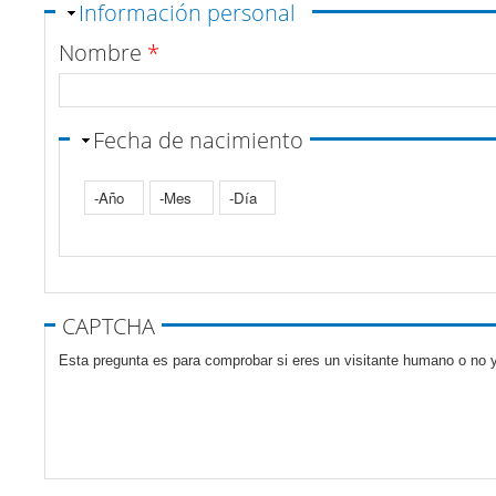
Ocultar
Información personal
Nombre
*
Fecha de nacimiento
Año
Mes
Día
Pestañas verticales
CAPTCHA
Esta pregunta es para comprobar si eres un visitante humano o no y