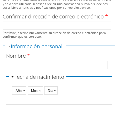
sistema serán enviados a esta dirección. Esta dirección no se hará pública
y sólo será utilizada si deseas recibir una contraseña nueva o si decides
suscribirte a noticias y notificaciones por correo electrónico.
Confirmar dirección de correo electrónico
*
Por favor, escriba nuevamente su dirección de correo electrónico para
confirmar que es correcto.
Ocultar
Información personal
Nombre
*
Fecha de nacimiento
Año
Mes
Día