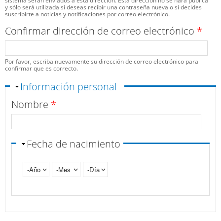
sistema serán enviados a esta dirección. Esta dirección no se hará pública
y sólo será utilizada si deseas recibir una contraseña nueva o si decides
suscribirte a noticias y notificaciones por correo electrónico.
Confirmar dirección de correo electrónico
*
Por favor, escriba nuevamente su dirección de correo electrónico para
confirmar que es correcto.
Ocultar
Información personal
Nombre
*
Fecha de nacimiento
Año
Mes
Día