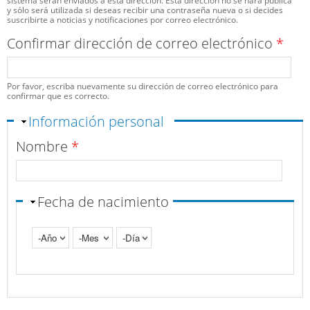
sistema serán enviados a esta dirección. Esta dirección no se hará pública
y sólo será utilizada si deseas recibir una contraseña nueva o si decides
suscribirte a noticias y notificaciones por correo electrónico.
Confirmar dirección de correo electrónico
*
Por favor, escriba nuevamente su dirección de correo electrónico para
confirmar que es correcto.
Ocultar
Información personal
Nombre
*
Fecha de nacimiento
Año
Mes
Día