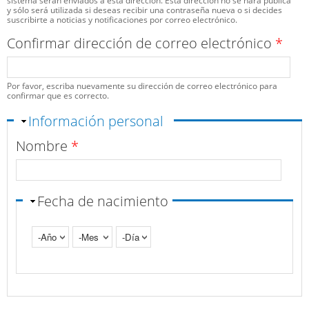
sistema serán enviados a esta dirección. Esta dirección no se hará pública
y sólo será utilizada si deseas recibir una contraseña nueva o si decides
suscribirte a noticias y notificaciones por correo electrónico.
Confirmar dirección de correo electrónico
*
Por favor, escriba nuevamente su dirección de correo electrónico para
confirmar que es correcto.
Ocultar
Información personal
Nombre
*
Fecha de nacimiento
Año
Mes
Día