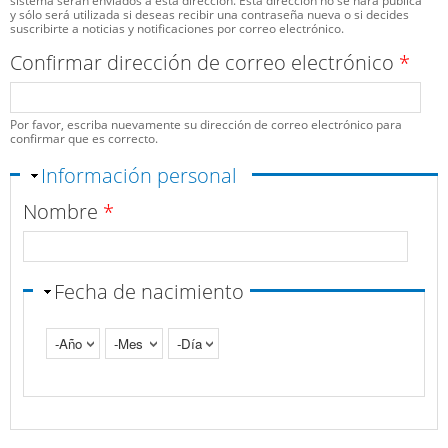
sistema serán enviados a esta dirección. Esta dirección no se hará pública
y sólo será utilizada si deseas recibir una contraseña nueva o si decides
suscribirte a noticias y notificaciones por correo electrónico.
Confirmar dirección de correo electrónico
*
Por favor, escriba nuevamente su dirección de correo electrónico para
confirmar que es correcto.
Ocultar
Información personal
Nombre
*
Fecha de nacimiento
Año
Mes
Día